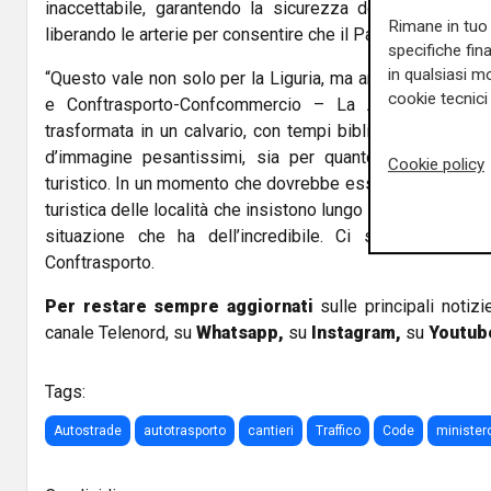
inaccettabile, garantendo la sicurezza delle opere ma 
Rimane in tuo 
liberando le arterie per consentire che il Paese continui a
specifiche fin
in qualsiasi mo
“Questo vale non solo per la Liguria, ma anche per altre 
cookie tecnici 
e Conftrasporto-Confcommercio – La A14, ad esempi
trasformata in un calvario, con tempi biblici di percorr
d’immagine pesantissimi, sia per quanto riguarda il tr
Cookie policy
turistico. In un momento che dovrebbe essere di ripresa,
turistica delle località che insistono lungo la A14 è di gior
situazione che ha dell’incredibile. Ci stiamo facend
Conftrasporto.
Per restare sempre aggiornati
sulle principali notizi
canale Telenord, su
Whatsapp,
su
Instagram
,
su
Youtub
Tags:
Autostrade
autotrasporto
cantieri
Traffico
Code
minister