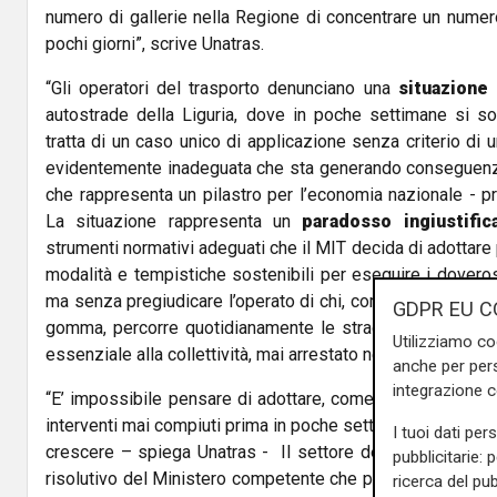
numero di gallerie nella Regione di concentrare un numero
pochi giorni”, scrive Unatras.
“Gli operatori del trasporto denunciano una
situazione 
autostrade della Liguria, dove in poche settimane si sono
tratta di un caso unico di applicazione senza criterio di 
evidentemente inadeguata che sta generando conseguen
che rappresenta un pilastro per l’economia nazionale - p
La situazione rappresenta un
paradosso
ingiustific
strumenti normativi adeguati che il MIT decida di adottare
modalità e tempistiche sostenibili per eseguire i doverosi 
ma senza pregiudicare l’operato di chi, come gli operatori
GDPR EU C
gomma, percorre quotidianamente le stradali e autostrada
Utilizziamo co
essenziale alla collettività, mai arrestato nemmeno durant
anche per pers
integrazione 
“E’ impossibile pensare di adottare, come sta avvenendo 
interventi mai compiuti prima in poche settimane, le stesse i
I tuoi dati per
crescere – spiega Unatras - Il settore dell’autotrasporto
pubblicitarie: 
risolutivo del Ministero competente che possa mettere fi
ricerca del pub