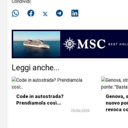
Condividi:
Leggi anche...
Code in autostrada?
Genova, s
Prendiamola così...
nuovo pon
revoca c
29/06/2020