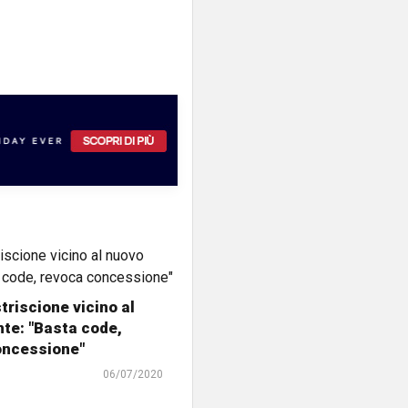
triscione vicino al
te: "Basta code,
oncessione"
06/07/2020