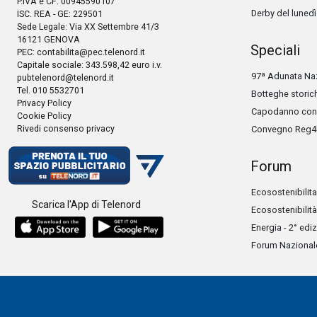
P.IVA e CF: 00945590107
Derby del lunedì
ISC. REA - GE: 229501
Sede Legale: Via XX Settembre 41/3
16121 GENOVA
Speciali
PEC:
contabilita@pec.telenord.it
Capitale sociale: 343.598,42 euro i.v.
97ª Adunata Naz
pubtelenord@telenord.it
Tel. 010 5532701
Botteghe storic
Privacy Policy
Capodanno con 
Cookie Policy
Rivedi consenso privacy
Convegno Reg4
Forum
Ecosostenibilita
Scarica l'App di Telenord
Ecosostenibilità
Energia - 2° edi
Forum Nazionale 