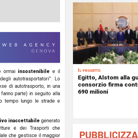
Il progetto
 ormai
insostenibile
e il
Egitto, Alstom alla gu
egli autotrasportatori”. Lo
consorzio firma contr
ese di autotrasporto, in una
690 milioni
fanno parte) in seguito alla
po tempo lungo le strade e
ivo inaccettabile
generato
tture e dei Trasporti che
dale che gestisce il maggior