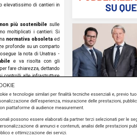
 elevatissimo di cantieri in
non più sostenibile
sulle
 moltiplicati i cantieri. Si
una
normativa obsoleta
ed
ze profonde su un comparto
rosegue la nota di Unatras -
abile
e va risolta con gli
 per fare chiarezza, dettando
controlli alle infrastrutture
 del settore del trasporto su
OOKIE
li per prestare un servizio
il passaggio
okie e tecnologie similari per finalità tecniche essenziali e, previo t
MSC passa alla nuov
e il lockdown”.
onalizzazione dell'esperienza, misurazione delle prestazioni, pubblic
generazione: proprie
con piattaforme di audience measurement.
nel nodo ligure, soluzioni e
trasferita ai figli del
n cui il traffico ha ripreso a
fondatore Aponte
sonali possono essere elaborati da partner terzi selezionati per le seg
 invoca quindi un intervento
personalizzazione di annunci e contenuti, analisi delle prestazioni pubbl
ne a una situazione divenuta
blico e ottimizzazione dei servizi.
di Ca