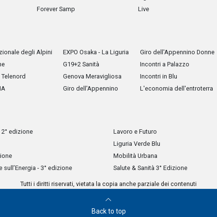
Forever Samp
Live
ionale degli Alpini
EXPO Osaka - La Liguria
Giro dell'Appennino Donne
he
G19+2 Sanità
Incontri a Palazzo
Telenord
Genova Meravigliosa
Incontri in Blu
IA
Giro dell'Appennino
L'economia dell'entroterra
 2° edizione
Lavoro e Futuro
Liguria Verde Blu
zione
Mobilità Urbana
sull’Energia - 3° edizione
Salute & Sanità 3° Edizione
Tutti i diritti riservati, vietata la copia anche parziale dei contenuti
Back to top