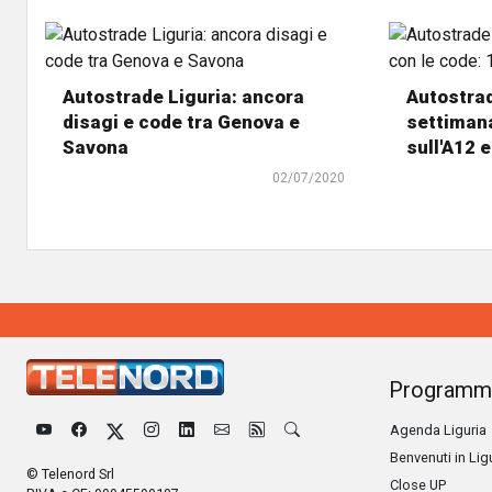
Autostrade Liguria: ancora
Autostrad
disagi e code tra Genova e
settimana
Savona
sull'A12 e
02/07/2020
Programm
Agenda Liguria
Benvenuti in Lig
© Telenord Srl
Close UP