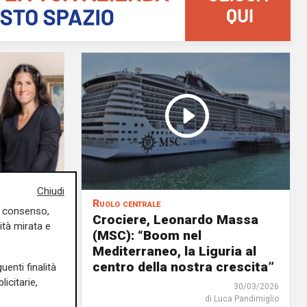
Chiudi
Ruolo centrale
uo consenso,
a
Crociere, Leonardo Massa
ità mirata e
tà
(MSC): “Boom nel
Mediterraneo, la Liguria al
centro della nostra crescita”
uenti finalità
icitarie,
13/04/2026
30/03/2026
rlotta Nicoletti
di Luca Pandimiglio