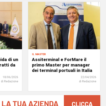
il master
ida di un
Assiterminal e ForMare il
atti da
primo Master per manager
dei terminal portuali in Italia
18/06/2026
22/04/2026
di Redazione
di Redazione