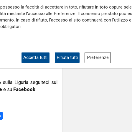
anche della circolazione e
possesso la facoltà di accettare in toto, rifiutare in toto oppure sele
 muoversi”.
alità mediante l'accesso alle Preferenze. Il consenso prestato può 
mento. In caso di rifiuto, l'accesso al sito continuerà con l'utilizzo e
regioni – aggiungono Unatras
obbligatori.
o, in questi giorni si è
enza e un danno economico e
affico merci che sul piano
 l’impegno per la promozione
no in giorno vanificato da una
Accetta tutti
Rifiuta tutti
Preferenze
o male da soli”, conclude
e sulla Liguria seguiteci sul
e
e su
Facebook
.
o