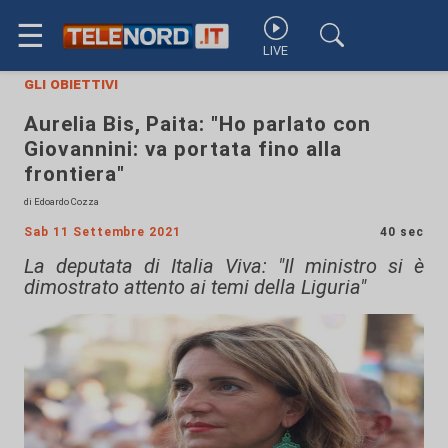
☰
LIVE
gli obiettivi
Aurelia Bis, Paita: "Ho parlato con
Giovannini: va portata fino alla
frontiera"
di Edoardo Cozza
Sab 11 Settembre 2021
40 sec
La deputata di Italia Viva: "Il ministro si è
dimostrato attento ai temi della Liguria"