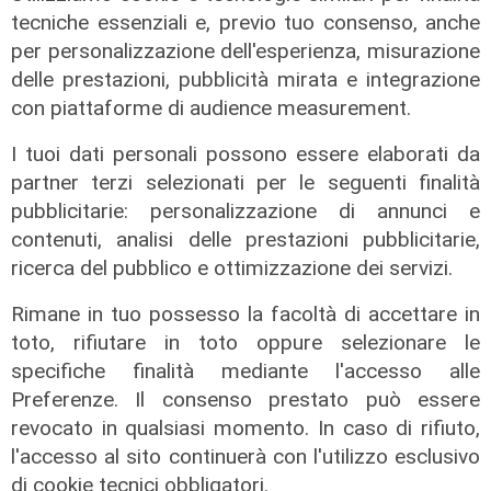
tecniche essenziali e, previo tuo consenso, anche
per personalizzazione dell'esperienza, misurazione
delle prestazioni, pubblicità mirata e integrazione
con piattaforme di audience measurement.
I tuoi dati personali possono essere elaborati da
partner terzi selezionati per le seguenti finalità
pubblicitarie: personalizzazione di annunci e
contenuti, analisi delle prestazioni pubblicitarie,
ricerca del pubblico e ottimizzazione dei servizi.
Rimane in tuo possesso la facoltà di accettare in
toto, rifiutare in toto oppure selezionare le
L'esclusiva
specifiche finalità mediante l'accesso alle
Mascia (FI) a Telenord: "Taglio
Preferenze. Il consenso prestato può essere
scuolabus nell'entroterra, per gli
revocato in qualsiasi momento. In caso di rifiuto,
scolaretti oltre allo zaino, anche le
l'accesso al sito continuerà con l'utilizzo esclusivo
gambe in spalla"
di cookie tecnici obbligatori.