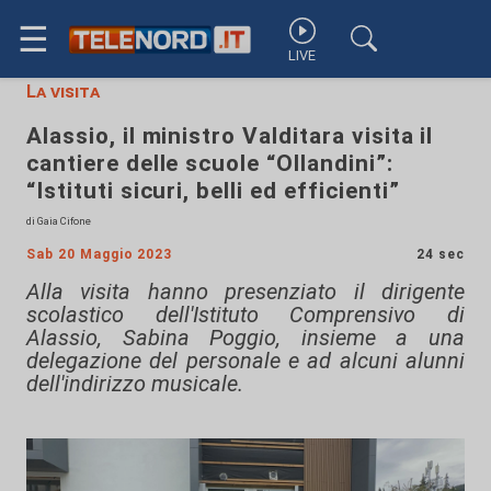
☰
LIVE
La visita
Alassio, il ministro Valditara visita il
cantiere delle scuole “Ollandini”:
“Istituti sicuri, belli ed efficienti”
di Gaia Cifone
Sab 20 Maggio 2023
24 sec
Alla visita hanno presenziato il dirigente
scolastico dell'Istituto Comprensivo di
Alassio, Sabina Poggio, insieme a una
delegazione del personale e ad alcuni alunni
dell'indirizzo musicale.