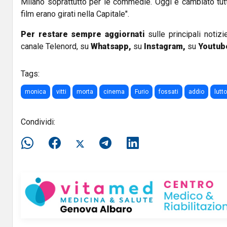
Milano soprattutto per le commedie. Oggi è cambiato tutto
film erano girati nella Capitale".
Per restare sempre aggiornati
sulle principali notizi
canale Telenord, su
Whatsapp,
su
Instagram
,
su
Youtub
Tags:
monica
vitti
morta
cinema
Furio
fossati
addio
lutto
Condividi: