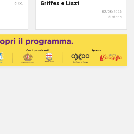
Griffes e Liszt
di r.c.
02/08/2026
di steris