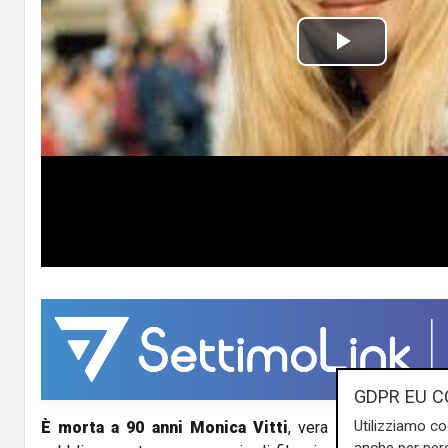
P
l
a
y
V
i
d
e
GDPR EU C
o
Utilizziamo co
È morta a 90 anni Monica Vitti
, vera icona del cinem