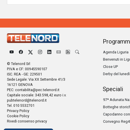
Programm
Agenda Liguria
Benvenuti in Lig
© Telenord Srl
Close UP
P.IVA e CF: 00945590107
Derby del lunedì
ISC. REA - GE: 229501
Sede Legale: Via XX Settembre 41/3
16121 GENOVA
Speciali
PEC:
contabilita@pec.telenord.it
Capitale sociale: 343.598,42 euro i.v.
97ª Adunata Naz
pubtelenord@telenord.it
Tel. 010 5532701
Botteghe storic
Privacy Policy
Capodanno con 
Cookie Policy
Rivedi consenso privacy
Convegno Reg4