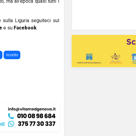
, ma all'epoca quasi tutti i
e sulla Liguria seguiteci sul
e
e su
Facebook
.
ricordo