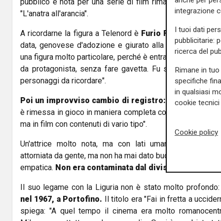
anche per pers
pubblico e nota per una serie di film rimasti nell'immagina
integrazione 
"L'anatra all'arancia".
I tuoi dati per
A ricordarne la figura a Telenord è
Furio Fossati, criti
pubblicitarie: 
data, genovese d'adozione e giurato alla
Mostra del C
ricerca del pub
una figura molto particolare, perché è entrata nel cinema a
da protagonista, senza fare gavetta. Fu scelta da Anton
Rimane in tuo 
personaggi da ricordare".
specifiche fin
in qualsiasi mo
Poi un improvviso cambio di registro:
"Lei si è poi st
cookie tecnici 
è rimessa in gioco in maniera completa come attrice comi
ma in film con contenuti di vario tipo".
Cookie policy
Un'attrice molto nota, ma con lati umani davvero imp
attorniata da gente, ma non ha mai dato buca a me o ai col
empatica.
Non era contaminata dal divismo
".
Il suo legame con la Liguria non è stato molto profondo
nel 1967, a Portofino.
Il titolo era "Fai in fretta a uccide
spiega: "A quel tempo il cinema era molto romanocentr