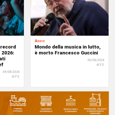
Addio
 record
Mondo della musica in lutto,
 2026:
è morto Francesco Guccini
ati
06/08/2026
yf
di F.S.
09/08/2026
di F.S.