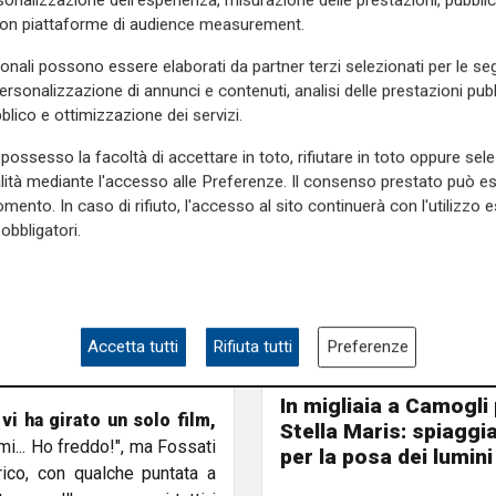
onalizzazione dell'esperienza, misurazione delle prestazioni, pubblic
rio di tutti: da "La Notte" a
con piattaforme di audience measurement.
sonali possono essere elaborati da partner terzi selezionati per le seg
co cinematografico
di lunga
personalizzazione di annunci e contenuti, analisi delle prestazioni pubbl
inema di Venezia:
"È stata
blico e ottimizzazione dei servizi.
 gamba tesa, con ruoli subito
ioni per film complessi con
possesso la facoltà di accettare in toto, rifiutare in toto oppure sele
alità mediante l'accesso alle Preferenze. Il consenso prestato può 
mento. In caso di rifiuto, l'accesso al sito continuerà con l'utilizzo e
accata da questo timbro e si
obbligatori.
ca, apparentemente leggera,
ortanti" Lei amava essere
Accetta tutti
Rifiuta tutti
Preferenze
leghi della stampa: era molto
Spettacolo di luce
In migliaia a Camogli 
:
vi ha girato un solo film,
Stella Maris: spiaggi
rmi... Ho freddo!", ma Fossati
per la posa dei lumini
ico, con qualche puntata a