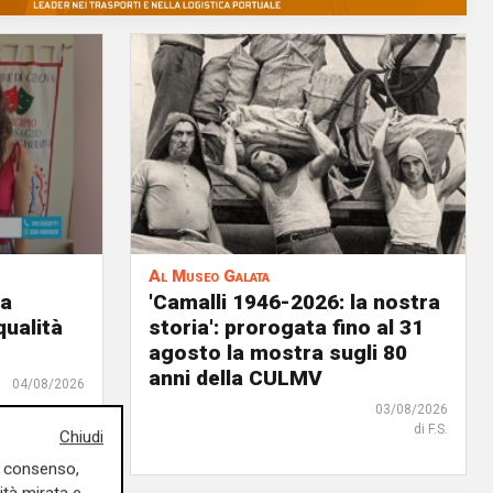
Al Museo Galata
ia
'Camalli 1946-2026: la nostra
qualità
storia': prorogata fino al 31
agosto la mostra sugli 80
anni della CULMV
04/08/2026
03/08/2026
di F.S.
Chiudi
uo consenso,