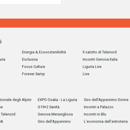
i
Energia & Ecosostenibilità
Il salotto di Telenord
uria
Esclusiva
Incontri Genova Italia
Focus Cultura
Liguria Live
Forever Samp
Live
ionale degli Alpini
EXPO Osaka - La Liguria
Giro dell'Appennino Donne
he
G19+2 Sanità
Incontri a Palazzo
Telenord
Genova Meravigliosa
Incontri in Blu
IA
Giro dell'Appennino
L'economia dell'entroterra