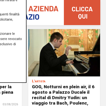
ità mirata e
uenti finalità
icitarie,
zionare le
essere revocato
sclusivo di
L'artista
per la
GOG, Notturni en plein air, il 6
a piena
agosto a Palazzo Ducale il
recital di Dmitry Yudin: un
viaggio tra Bach, Poulenc,
03/08/2026