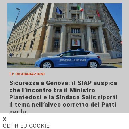
Le dichiarazioni
Sicurezza a Genova: il SIAP auspica
che l’incontro tra il Ministro
Piantedosi e la Sindaca Salis riporti
il tema nell’alveo corretto dei Patti
per la
𝗫
08/08/2026
GDPR EU COOKIE
di Redazione