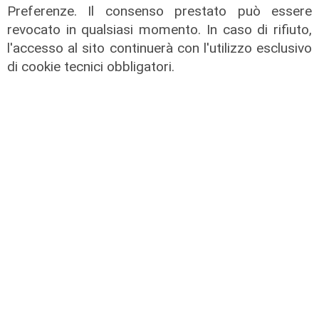
Preferenze. Il consenso prestato può essere
La paura
revocato in qualsiasi momento. In caso di rifiuto,
Genova, finta carabiniera arrestata
l'accesso al sito continuerà con l'utilizzo esclusivo
dopo tentata truffa ad anziana
di cookie tecnici obbligatori.
08/08/2026
di Claudio Baffico