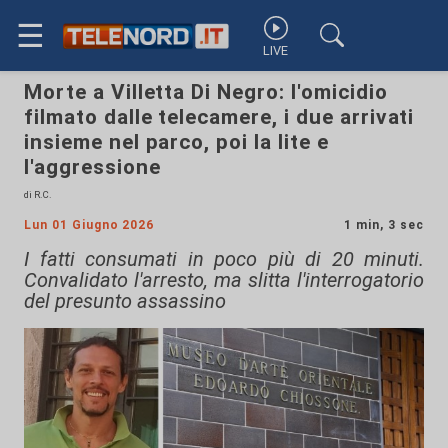
☰
LIVE
Morte a Villetta Di Negro: l'omicidio
filmato dalle telecamere, i due arrivati
insieme nel parco, poi la lite e
l'aggressione
di R.C.
Lun 01 Giugno 2026
1 min, 3 sec
I fatti consumati in poco più di 20 minuti.
Convalidato l'arresto, ma slitta l'interrogatorio
del presunto assassino