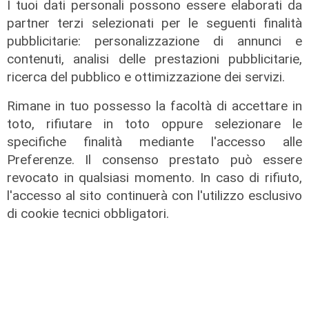
storia': prorogata fino al 31 agosto
I tuoi dati personali possono essere elaborati da
la mostra sugli 80 anni della CULMV
partner terzi selezionati per le seguenti finalità
pubblicitarie: personalizzazione di annunci e
03/08/2026
di F.S.
contenuti, analisi delle prestazioni pubblicitarie,
ricerca del pubblico e ottimizzazione dei servizi.
Rimane in tuo possesso la facoltà di accettare in
toto, rifiutare in toto oppure selezionare le
specifiche finalità mediante l'accesso alle
Preferenze. Il consenso prestato può essere
revocato in qualsiasi momento. In caso di rifiuto,
l'accesso al sito continuerà con l'utilizzo esclusivo
di cookie tecnici obbligatori.