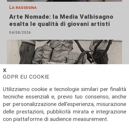
La rassegna
Arte Nomade: la Media Valbisagno
esalta le qualità di giovani artisti
04/08/2026
𝗫
GDPR EU COOKIE
Utilizziamo cookie e tecnologie similari per finalità
tecniche essenziali e, previo tuo consenso, anche
per personalizzazione dell'esperienza, misurazione
delle prestazioni, pubblicità mirata e integrazione
Al Museo Galata
con piattaforme di audience measurement.
'Camalli 1946-2026: la nostra