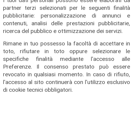
I tuoi dati personali possono essere elaborati da
partner terzi selezionati per le seguenti finalità
pubblicitarie: personalizzazione di annunci e
contenuti, analisi delle prestazioni pubblicitarie,
ricerca del pubblico e ottimizzazione dei servizi.
Rimane in tuo possesso la facoltà di accettare in
Estate torrida
toto, rifiutare in toto oppure selezionare le
Caldo atroce, a Genova sarà bollino
specifiche finalità mediante l'accesso alle
rosso fino a domenica. Ecco dove
Preferenze. Il consenso prestato può essere
trovare il fresco
revocato in qualsiasi momento. In caso di rifiuto,
l'accesso al sito continuerà con l'utilizzo esclusivo
07/08/2026
di F.S.
di cookie tecnici obbligatori.