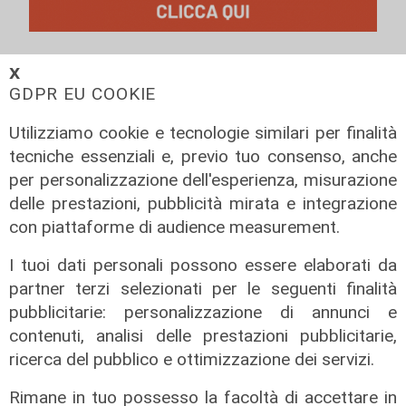
𝗫
GDPR EU COOKIE
Utilizziamo cookie e tecnologie similari per finalità
tecniche essenziali e, previo tuo consenso, anche
per personalizzazione dell'esperienza, misurazione
delle prestazioni, pubblicità mirata e integrazione
con piattaforme di audience measurement.
I tuoi dati personali possono essere elaborati da
partner terzi selezionati per le seguenti finalità
pubblicitarie: personalizzazione di annunci e
Estate torrida
contenuti, analisi delle prestazioni pubblicitarie,
Caldo atroce, a Genova sarà bollino
ricerca del pubblico e ottimizzazione dei servizi.
rosso fino a domenica. Ecco dove
trovare il fresco
Rimane in tuo possesso la facoltà di accettare in