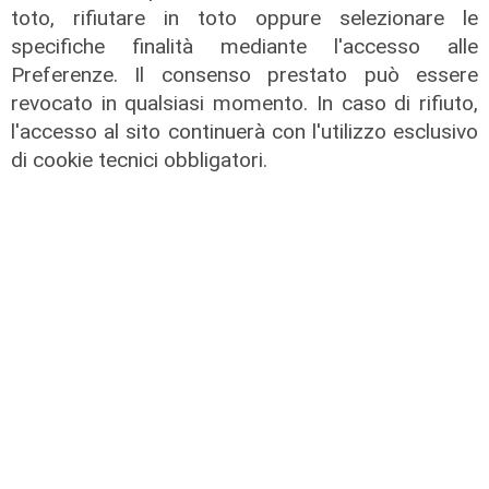
toto, rifiutare in toto oppure selezionare le
07/08/2026
di F.S.
specifiche finalità mediante l'accesso alle
Preferenze. Il consenso prestato può essere
revocato in qualsiasi momento. In caso di rifiuto,
l'accesso al sito continuerà con l'utilizzo esclusivo
di cookie tecnici obbligatori.
Programma
Genova si prepara all'autunno: oltre
due milioni di euro per la pulizia di
rivi e torrenti
07/08/2026
di r.c.