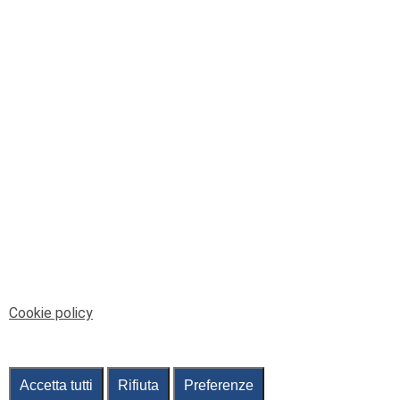
© Telenord Srl
P.IVA e CF: 00945590107 - ISC. REA - GE: 229501
Sede Legale: Via XX Settembre 41/3, 16121 GENOVA
PEC: contabilita@pec.telenord.it
Capitale sociale: 343.598,42 euro i.v.
Tutti i diritti riservati, vietata la copia anche parziale
dei contenuti
pubtelenord@telenord.it
Tel. 010 55 32 701
Informativa della privacy
|
Gestisci consenso
Cookie policy
Accetta tutti
Rifiuta
Preferenze