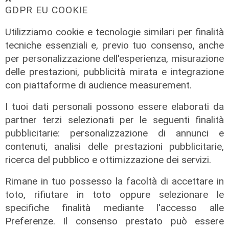
GDPR EU COOKIE
Utilizziamo cookie e tecnologie similari per finalità
tecniche essenziali e, previo tuo consenso, anche
per personalizzazione dell'esperienza, misurazione
delle prestazioni, pubblicità mirata e integrazione
con piattaforme di audience measurement.
La partita
Trofeo Spagnolo, Genoa battuto dal
I tuoi dati personali possono essere elaborati da
Deportivo: al 'Ferraris' è 0-1
partner terzi selezionati per le seguenti finalità
08/08/2026
pubblicitarie: personalizzazione di annunci e
di F.S.
contenuti, analisi delle prestazioni pubblicitarie,
ricerca del pubblico e ottimizzazione dei servizi.
Rimane in tuo possesso la facoltà di accettare in
toto, rifiutare in toto oppure selezionare le
specifiche finalità mediante l'accesso alle
Preferenze. Il consenso prestato può essere