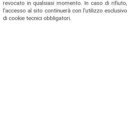
revocato in qualsiasi momento. In caso di rifiuto,
l'accesso al sito continuerà con l'utilizzo esclusivo
di cookie tecnici obbligatori.
Calciomercato
Genoa, Masini verso il Frosinone.
Piccoli al Bologna puo' liberare la
pista Dallinga
07/08/2026
di Redazione Sport