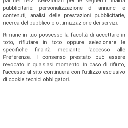
partner terzi selezionati per le seguenti finalità
pubblicitarie: personalizzazione di annunci e
contenuti, analisi delle prestazioni pubblicitarie,
ricerca del pubblico e ottimizzazione dei servizi.
Rimane in tuo possesso la facoltà di accettare in
toto, rifiutare in toto oppure selezionare le
specifiche finalità mediante l'accesso alle
Preferenze. Il consenso prestato può essere
revocato in qualsiasi momento. In caso di rifiuto,
l'accesso al sito continuerà con l'utilizzo esclusivo
di cookie tecnici obbligatori.
Gli sviluppi
Ex Ilva: si rafforza l'ipotesi della
discesa in campo di una cordata
italiana
05/08/2026
di Claudio Baffico