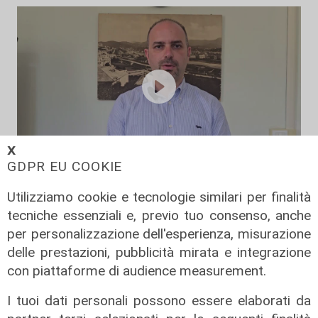
𝗫
GDPR EU COOKIE
L'impegno
Utilizziamo cookie e tecnologie similari per finalità
Bassa Valbisagno riqualificata e
tecniche essenziali e, previo tuo consenso, anche
pulita: gli sforzi del presidente
per personalizzazione dell'esperienza, misurazione
Ivaldi
delle prestazioni, pubblicità mirata e integrazione
05/08/2026
con piattaforme di audience measurement.
I tuoi dati personali possono essere elaborati da