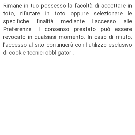
Rimane in tuo possesso la facoltà di accettare in
toto, rifiutare in toto oppure selezionare le
specifiche finalità mediante l'accesso alle
Preferenze. Il consenso prestato può essere
revocato in qualsiasi momento. In caso di rifiuto,
l'accesso al sito continuerà con l'utilizzo esclusivo
di cookie tecnici obbligatori.
Afa
Caldo in Liguria, bollino rosso anche
sabato: settimo giorno consecutivo
06/08/2026
di F.S.