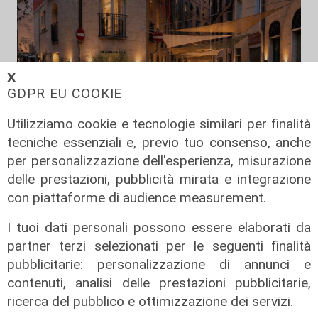
𝗫
GDPR EU COOKIE
Utilizziamo cookie e tecnologie similari per finalità
tecniche essenziali e, previo tuo consenso, anche
per personalizzazione dell'esperienza, misurazione
Rinnovo
delle prestazioni, pubblicità mirata e integrazione
"Non siamo solo organizzatori di
con piattaforme di audience measurement.
eventi": i CIV di Genova chiedono
più spazio nelle scelte per la città
I tuoi dati personali possono essere elaborati da
partner terzi selezionati per le seguenti finalità
06/08/2026
di F.S.
pubblicitarie: personalizzazione di annunci e
contenuti, analisi delle prestazioni pubblicitarie,
ricerca del pubblico e ottimizzazione dei servizi.