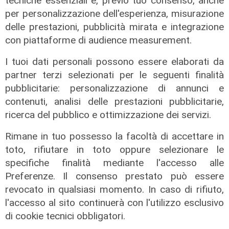
tecniche essenziali e, previo tuo consenso, anche
per personalizzazione dell'esperienza, misurazione
delle prestazioni, pubblicità mirata e integrazione
con piattaforme di audience measurement.
I tuoi dati personali possono essere elaborati da
partner terzi selezionati per le seguenti finalità
pubblicitarie: personalizzazione di annunci e
contenuti, analisi delle prestazioni pubblicitarie,
ricerca del pubblico e ottimizzazione dei servizi.
I consigli dell'esperto
Creme solari e conservazione dei
Rimane in tuo possesso la facoltà di accettare in
farmaci in estate: cosa sapere
toto, rifiutare in toto oppure selezionare le
specifiche finalità mediante l'accesso alle
05/08/2026
di Filippo Serio
Preferenze. Il consenso prestato può essere
revocato in qualsiasi momento. In caso di rifiuto,
l'accesso al sito continuerà con l'utilizzo esclusivo
di cookie tecnici obbligatori.