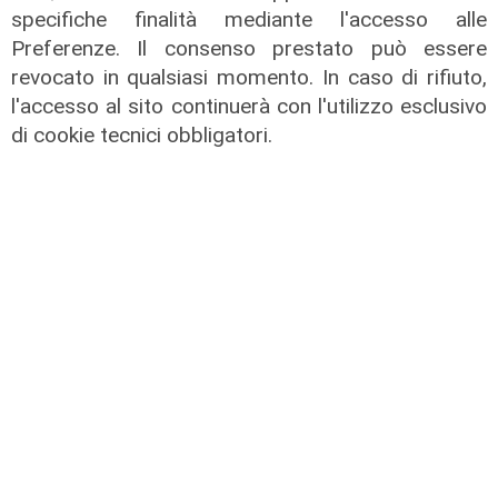
specifiche finalità mediante l'accesso alle
Preferenze. Il consenso prestato può essere
revocato in qualsiasi momento. In caso di rifiuto,
Addio
l'accesso al sito continuerà con l'utilizzo esclusivo
Mondo della musica in lutto, è
di cookie tecnici obbligatori.
morto Francesco Guccini
06/08/2026
di F.S.