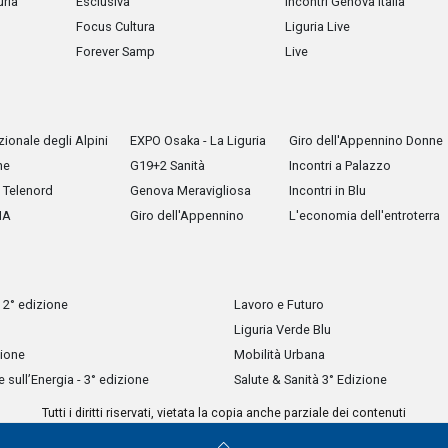
uria
Esclusiva
Incontri Genova Italia
Focus Cultura
Liguria Live
Forever Samp
Live
ionale degli Alpini
EXPO Osaka - La Liguria
Giro dell'Appennino Donne
he
G19+2 Sanità
Incontri a Palazzo
Telenord
Genova Meravigliosa
Incontri in Blu
IA
Giro dell'Appennino
L'economia dell'entroterra
 2° edizione
Lavoro e Futuro
Liguria Verde Blu
zione
Mobilità Urbana
sull’Energia - 3° edizione
Salute & Sanità 3° Edizione
Tutti i diritti riservati, vietata la copia anche parziale dei contenuti