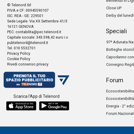
Benvenuti in Lig
© Telenord Srl
Close UP
P.IVA e CF: 00945590107
Derby del lunedì
ISC. REA - GE: 229501
Sede Legale: Via XX Settembre 41/3
16121 GENOVA
Speciali
PEC:
contabilita@pec.telenord.it
Capitale sociale: 343.598,42 euro i.v.
97ª Adunata Naz
pubtelenord@telenord.it
Tel. 010 5532701
Botteghe storic
Privacy Policy
Capodanno con 
Cookie Policy
Rivedi consenso privacy
Convegno Reg4
Forum
Ecosostenibilita
Scarica l'App di Telenord
Ecosostenibilità
Energia - 2° edi
Forum Nazionale 