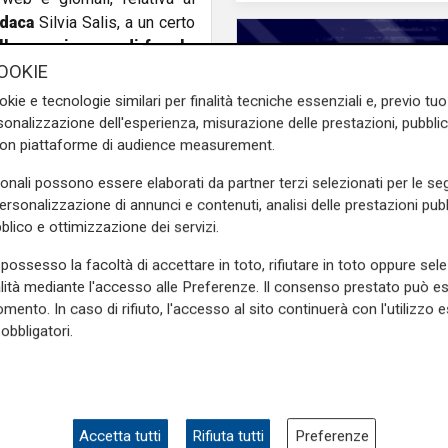
ndaca
Silvia Salis, a un certo
lla maggioranza di fare lo
OOKIE
una
dichiarazione
di
Mario
to degenerare la situazione.
okie e tecnologie similari per finalità tecniche essenziali e, previo t
onalizzazione dell'esperienza, misurazione delle prestazioni, pubblic
 buona fede
: "Sono arrivate
con piattaforme di audience measurement.
apigruppo del
centrodestra
.
lo
Stato di Israele
come
sonali possono essere elaborati da partner terzi selezionati per le seg
personalizzazione di annunci e contenuti, analisi delle prestazioni pubbl
dava un ordine del giorno
blico e ottimizzazione dei servizi.
no alternativo a quello
Tiro Incrociato - Fab
 mio intervento ho chiamato
Ceraudo e Federica Mi
possesso la facoltà di accettare in toto, rifiutare in toto oppure sele
announ
: per me è stato un
10/06/2026
alità mediante l'accesso alle Preferenze. Il consenso prestato può 
ta e sproporzionata
". E
mento. In caso di rifiuto, l'accesso al sito continuerà con l'utilizzo e
tto per ironia. Credo sia un
obbligatori.
scichi.
Non ci interessa
 questa volta la tua
ironia
è
Accetta tutti
Rifiuta tutti
Preferenze
ià state
altre allusioni
.
Non