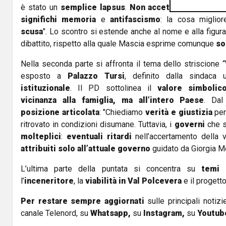
è stato un
semplice lapsus
.
Non accettiamo lezioni 
significhi memoria
e
antifascismo
: la cosa miglio
scusa
". Lo scontro si estende anche al nome e alla figura
dibattito, rispetto alla quale Mascia esprime comunque
so
Nella seconda parte si affronta il tema dello striscione “
esposto a
Palazzo Tursi
, definito dalla sindaca
istituzionale
. Il PD sottolinea il
valore simbolic
vicinanza alla famiglia, ma all’intero Paese
. Da
posizione articolata
: "Chiediamo
verità e giustizia
per
ritrovato in condizioni disumane. Tuttavia, i
governi
che s
molteplici
:
eventuali ritardi
nell’accertamento della 
attribuiti
solo all’attuale governo
guidato da Giorgia Me
L’ultima parte della puntata si concentra su
temi i
l’
inceneritore
, la
viabilità in Val Polcevera
e il progett
Per restare sempre aggiornati
sulle principali notizi
canale Telenord, su
Whatsapp,
su
Instagram
,
su
Youtub