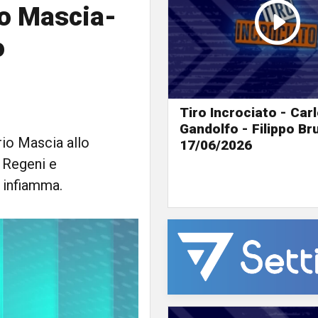
aso Mascia-
o
Tiro Incrociato - Car
Gandolfo - Filippo B
rio Mascia allo
17/06/2026
i Regeni e
i infiamma.