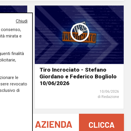
Chiudi
uo consenso,
ità mirata e
uenti finalità
icitarie,
io
Tiro Incrociato - Stefano
narelli
Giordano e Federico Bogliolo
zionare le
10/06/2026
essere revocato
sclusivo di
10/06/2026
10/06/2026
di Redazione
di Redazione