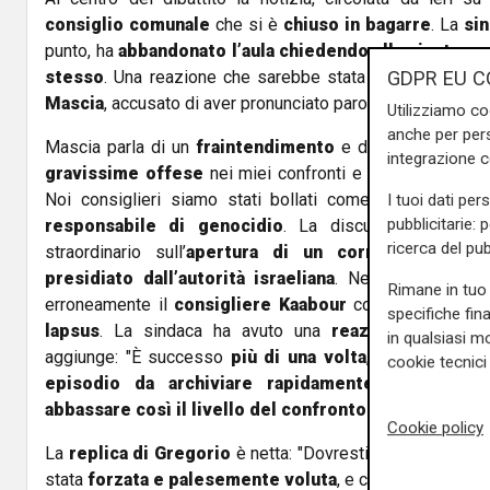
consiglio comunale
che si è
chiuso in bagarre
. La
si
punto, ha
abbandonato l’aula chiedendo alla giunta e a
GDPR EU C
stesso
. Una reazione che sarebbe stata scatenata da 
Mascia
, accusato di aver pronunciato parole che hanno fat
Utilizziamo co
anche per pers
Mascia parla di un
fraintendimento
e di un
errore in
integrazione 
gravissime offese
nei miei confronti e verso tutti i c
Noi consiglieri siamo stati bollati come
assassini
e 
I tuoi dati per
pubblicitarie: 
responsabile di genocidio
. La discussione riguar
ricerca del pub
straordinario sull’
apertura di un corridoio giorda
presidiato dall’autorità israeliana
. Nell’esordio del
Rimane in tuo 
erroneamente il
consigliere
Kaabour
con il nome di
H
specifiche fin
lapsus
. La sindaca ha avuto una
reazione scompos
in qualsiasi mo
aggiunge: "È successo
più di una volta
, ma non l’ho fa
cookie tecnici 
episodio da archiviare rapidamente
, senza stra
abbassare così il livello del confronto politico
".
Cookie policy
La
replica di Gregorio
è netta: "Dovresti ammettere che
stata
forzata e palesemente voluta
, e che ci fossero g