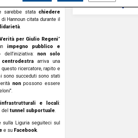
dal centrodestra su cosa
re sarebbe stata
chiedere
 di Hannoun citata durante il
lidarietà
.
Verità per Giulio Regeni
”
 un
impegno pubblico e
o
dell’iniziativa:
non solo
l
centrodestra
arriva una
 questo ricercatore, rapito e
i sono succeduti sono stati
verità
non
possono essere
loni".
nfrastrutturali e locali
:
o del
tunnel subportuale
.
e sulla Liguria seguiteci sul
e
e su
Facebook
.