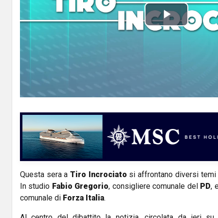
P
l
a
y
V
i
d
Questa sera a
Tiro Incrociato
si affrontano diversi temi
e
In studio
Fabio Gregorio
, consigliere comunale del
PD
, 
o
comunale di
Forza Italia
.
Al centro del dibattito la notizia, circolata da ieri su