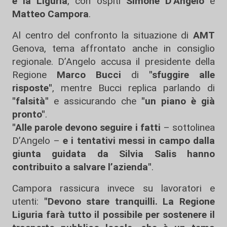
e la Liguria
, con ospiti
Simone D'Angelo
e
Matteo Campora
.
Al centro del confronto la situazione di
AMT
Genova, tema affrontato anche in consiglio
regionale. D’Angelo accusa il presidente della
Regione
Marco Bucci
di
"sfuggire alle
risposte"
, mentre Bucci replica parlando di
"falsità"
e assicurando che
"un piano è già
pronto"
.
"Alle parole devono seguire i fatti
– sottolinea
D’Angelo –
e i tentativi messi in campo dalla
giunta guidata da Silvia Salis hanno
contribuito a salvare l’azienda"
.
Campora rassicura invece su lavoratori e
utenti:
"Devono stare tranquilli. La Regione
Liguria farà tutto il possibile per sostenere il