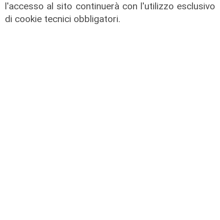
l'accesso al sito continuerà con l'utilizzo esclusivo
di cookie tecnici obbligatori.
Tiro Incrociato - Lilli Lauro e
Armando Sanna 11/06/2026
11/06/2026
di Redazione