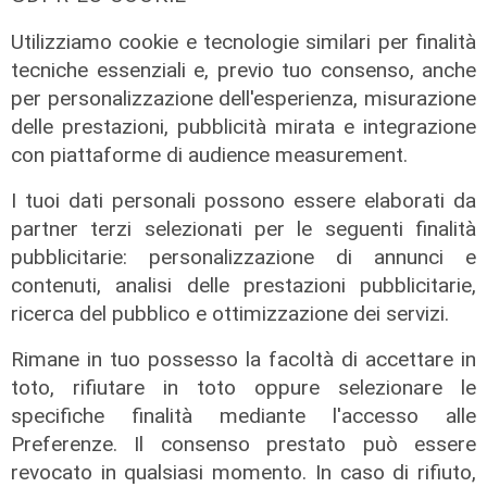
Utilizziamo cookie e tecnologie similari per finalità
tecniche essenziali e, previo tuo consenso, anche
per personalizzazione dell'esperienza, misurazione
delle prestazioni, pubblicità mirata e integrazione
con piattaforme di audience measurement.
I tuoi dati personali possono essere elaborati da
Tiro Incrociato - Erika Venturini e
partner terzi selezionati per le seguenti finalità
Lorenzo Pellerano 16/06/2026
pubblicitarie: personalizzazione di annunci e
16/06/2026
contenuti, analisi delle prestazioni pubblicitarie,
di Redazione
ricerca del pubblico e ottimizzazione dei servizi.
Rimane in tuo possesso la facoltà di accettare in
toto, rifiutare in toto oppure selezionare le
specifiche finalità mediante l'accesso alle
Preferenze. Il consenso prestato può essere
revocato in qualsiasi momento. In caso di rifiuto,