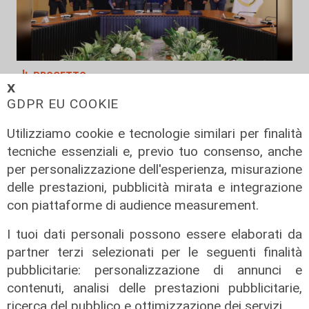
Il progetto
𝗫
Egitto, Alstom alla guida di un
GDPR EU COOKIE
consorzio firma contratti da 690
milioni
Utilizziamo cookie e tecnologie similari per finalità
tecniche essenziali e, previo tuo consenso, anche
18/06/2026
di Redazione
per personalizzazione dell'esperienza, misurazione
delle prestazioni, pubblicità mirata e integrazione
con piattaforme di audience measurement.
I tuoi dati personali possono essere elaborati da
partner terzi selezionati per le seguenti finalità
pubblicitarie: personalizzazione di annunci e
contenuti, analisi delle prestazioni pubblicitarie,
ricerca del pubblico e ottimizzazione dei servizi.