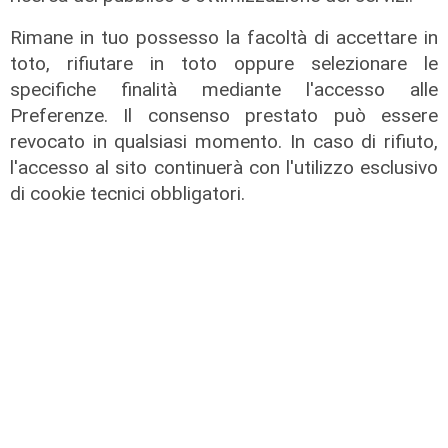
Rimane in tuo possesso la facoltà di accettare in
toto, rifiutare in toto oppure selezionare le
specifiche finalità mediante l'accesso alle
Preferenze. Il consenso prestato può essere
revocato in qualsiasi momento. In caso di rifiuto,
l'accesso al sito continuerà con l'utilizzo esclusivo
di cookie tecnici obbligatori.
il master
Assiterminal e ForMare il primo
Master per manager dei terminal
portuali in Italia
22/04/2026
di Redazione