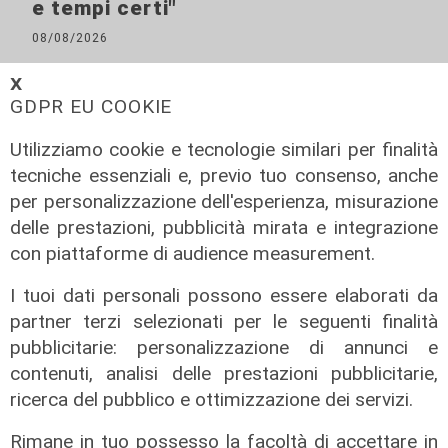
e tempi certi"
08/08/2026
𝗫
GDPR EU COOKIE
Utilizziamo cookie e tecnologie similari per finalità
tecniche essenziali e, previo tuo consenso, anche
per personalizzazione dell'esperienza, misurazione
delle prestazioni, pubblicità mirata e integrazione
con piattaforme di audience measurement.
I tuoi dati personali possono essere elaborati da
L'esclusiva
partner terzi selezionati per le seguenti finalità
Mascia (FI) a Telenord: "Taglio
pubblicitarie: personalizzazione di annunci e
scuolabus nell'entroterra, per gli
contenuti, analisi delle prestazioni pubblicitarie,
scolaretti oltre allo zaino, anche le
ricerca del pubblico e ottimizzazione dei servizi.
gambe in spalla"
Rimane in tuo possesso la facoltà di accettare in
06/08/2026