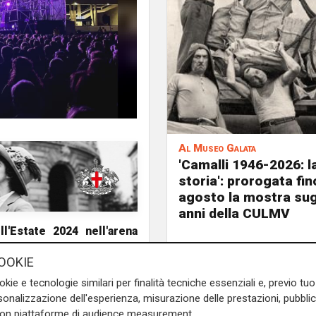
Al Museo Galata
'Camalli 1946-2026: l
storia': prorogata fin
agosto la mostra sug
anni della CULMV
l'Estate 2024 nell'arena
 a Palazzo Civico il sindaco
OOKIE
e artistico della rassegna la
 del Festival internazionale
okie e tecnologie similari per finalità tecniche essenziali e, previo t
onalizzazione dell'esperienza, misurazione delle prestazioni, pubblic
a Estate Festival", la 56^
con piattaforme di audience measurement.
oncerti di musica leggera