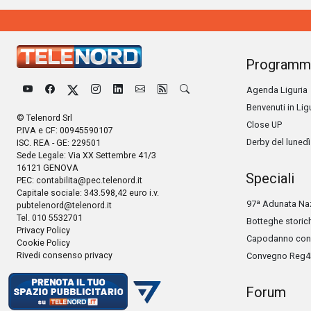
Programm
Agenda Liguria
Benvenuti in Lig
© Telenord Srl
Close UP
P.IVA e CF: 00945590107
Derby del lunedì
ISC. REA - GE: 229501
Sede Legale: Via XX Settembre 41/3
16121 GENOVA
Speciali
PEC:
contabilita@pec.telenord.it
Capitale sociale: 343.598,42 euro i.v.
97ª Adunata Naz
pubtelenord@telenord.it
Tel. 010 5532701
Botteghe storic
Privacy Policy
Capodanno con 
Cookie Policy
Rivedi consenso privacy
Convegno Reg4
Forum