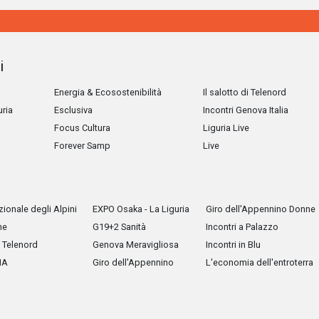
i
Energia & Ecosostenibilità
Il salotto di Telenord
uria
Esclusiva
Incontri Genova Italia
Focus Cultura
Liguria Live
Forever Samp
Live
ionale degli Alpini
EXPO Osaka - La Liguria
Giro dell'Appennino Donne
he
G19+2 Sanità
Incontri a Palazzo
Telenord
Genova Meravigliosa
Incontri in Blu
IA
Giro dell'Appennino
L'economia dell'entroterra