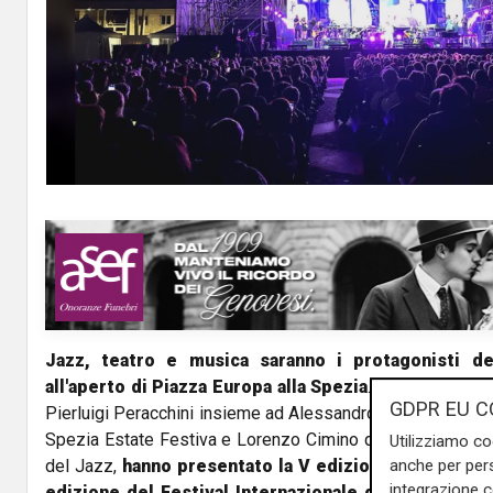
Jazz, teatro e musica saranno i protagonisti del
all'aperto di Piazza Europa alla Spezia
. Questa mattina
GDPR EU C
Pierluigi Peracchini insieme ad Alessandro Maggi, direttor
Spezia Estate Festiva e Lorenzo Cimino direttore artistico
Utilizziamo co
anche per pers
del Jazz,
hanno presentato la V edizione di "La Spezi
integrazione 
edizione del Festival Internazionale del Jazz e i c