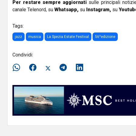
Per restare sempre aggiornati
sulle principali notizi
canale Telenord, su
Whatsapp,
su
Instagram
,
su
Youtub
Tags:
jazz
musica
La Spezia Estate Festival
56^edizione
Condividi: