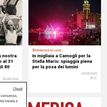
Spettacolo di luce
a nostra
In migliaia a Camogli per la
o al 31
Stella Maris: spiaggia piena
li 80
per la posa dei lumini
03/08/2026
di r.c.
03/08/2026
di F.S.
Chiudi
uo consenso,
ità mirata e