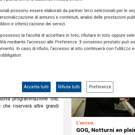
indica una nota
, Alessandro
sonali possono essere elaborati da partner terzi selezionati per le seg
ivion
, Giorgio Panariello
e
personalizzazione di annunci e contenuti, analisi delle prestazioni pubbl
Cristiano De Andrè Edoardo
blico e ottimizzazione dei servizi.
possesso la facoltà di accettare in toto, rifiutare in toto oppure sele
su & Uri Caine, Dado Moroni,
alità mediante l'accesso alle Preferenze. Il consenso prestato può 
r, la voce di Irene Grandi e
mento. In caso di rifiuto, l'accesso al sito continuerà con l'utilizzo e
obbligatori.
a nuova bellissima stagione
uigi Peracchini - nel corso di
nte in termini numerici di
esto grazie ai grandi artisti
issimo livello che sono stati
Accetta tutti
Rifiuta tutti
Preferenze
di un pubblico eterogeneo e
nuova programmazione che,
che riserverà altre grandi
L'artista
GOG, Notturni en plein 