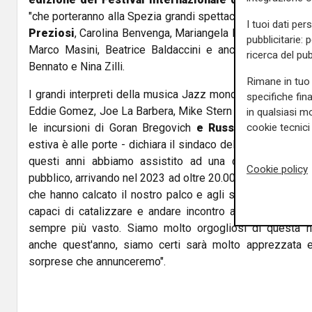
"che porteranno alla Spezia grandi spettacoli". Tra i nomi, 
I tuoi dati per
Preziosi
, Carolina Benvenga, Mariangela D'Abbraccio, Obl
pubblicitarie: 
Marco Masini, Beatrice Baldaccini e ancora Mr. Rain, 
ricerca del pub
Bennato e Nina Zilli.
Rimane in tuo 
I grandi interpreti della musica Jazz mondiale: Paolo Fre
specifiche fin
Eddie Gomez, Joe La Barbera, Mike Stern and Randy Brecke
in qualsiasi mo
cookie tecnici 
le incursioni di Goran Bregovich
e Russell Crow
. "Un
estiva è alle porte - dichiara il sindaco della Spezia Pierl
questi anni abbiamo assistito ad una crescita importa
Cookie policy
pubblico, arrivando nel 2023 ad oltre 20.000 presenze, e qu
che hanno calcato il nostro palco e agli spettacoli di alt
capaci di catalizzare e andare incontro alle esigenze 
sempre più vasto. Siamo molto orgogliosi di questa 
anche quest'anno, siamo certi sarà molto apprezzata e 
sorprese che annunceremo".