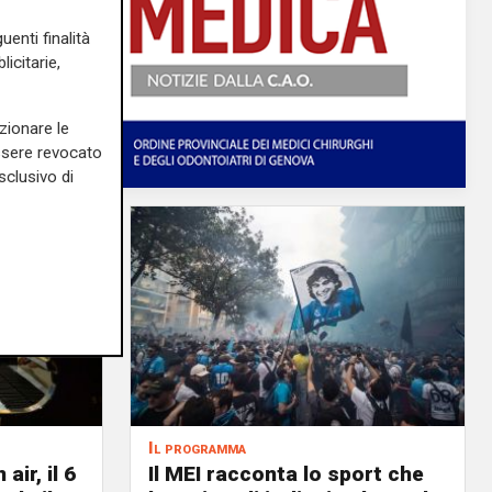
uenti finalità
icitarie,
zionare le
essere revocato
sclusivo di
Il programma
air, il 6
Il MEI racconta lo sport che