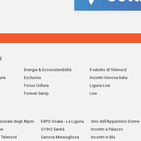
i
Energia & Ecosostenibilità
Il salotto di Telenord
uria
Esclusiva
Incontri Genova Italia
Focus Cultura
Liguria Live
Forever Samp
Live
ionale degli Alpini
EXPO Osaka - La Liguria
Giro dell'Appennino Donne
he
G19+2 Sanità
Incontri a Palazzo
Telenord
Genova Meravigliosa
Incontri in Blu