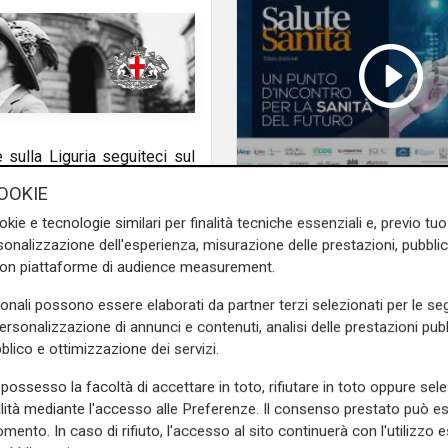
e sulla Liguria seguiteci sul
e
e su
Facebook
.
OOKIE
Salute sanita': 4° ses
okie e tecnologie similari per finalità tecniche essenziali e, previo t
sanita' a misura di ci
onalizzazione dell'esperienza, misurazione delle prestazioni, pubblic
con piattaforme di audience measurement.
sonali possono essere elaborati da partner terzi selezionati per le seg
personalizzazione di annunci e contenuti, analisi delle prestazioni pubbl
blico e ottimizzazione dei servizi.
possesso la facoltà di accettare in toto, rifiutare in toto oppure sele
alità mediante l'accesso alle Preferenze. Il consenso prestato può 
mento. In caso di rifiuto, l'accesso al sito continuerà con l'utilizzo e