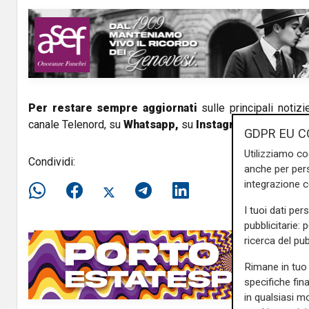
V
i
d
e
Per restare sempre aggiornati
sulle principali notizi
canale Telenord, su
Whatsapp,
su
Instagram
,
su
Youtub
o
GDPR EU C
Utilizziamo co
Condividi:
anche per pers
integrazione 
I tuoi dati per
pubblicitarie: 
ricerca del pub
Rimane in tuo 
specifiche fin
in qualsiasi mo