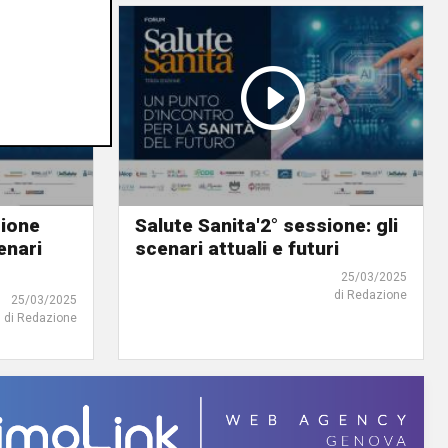
sione
Salute Sanita'2° sessione: gli
enari
scenari attuali e futuri
25/03/2025
di Redazione
25/03/2025
di Redazione