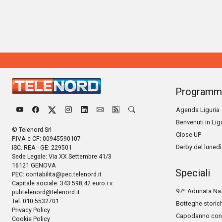
Programm
Agenda Liguria
Benvenuti in Lig
© Telenord Srl
Close UP
P.IVA e CF: 00945590107
Derby del lunedì
ISC. REA - GE: 229501
Sede Legale: Via XX Settembre 41/3
16121 GENOVA
Speciali
PEC:
contabilita@pec.telenord.it
Capitale sociale: 343.598,42 euro i.v.
97ª Adunata Naz
pubtelenord@telenord.it
Tel. 010 5532701
Botteghe storic
Privacy Policy
Capodanno con 
Cookie Policy