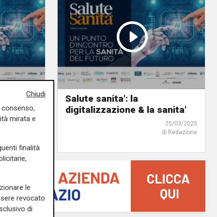
Chiudi
sione la
Salute sanita': la
uo consenso,
ttadino
digitalizzazione & la sanita'
ità mirata e
25/03/2025
25/03/2025
di Redazione
di Redazione
uenti finalità
icitarie,
zionare le
essere revocato
sclusivo di