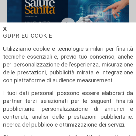
𝗫
GDPR EU COOKIE
Utilizziamo cookie e tecnologie similari per finalità
tecniche essenziali e, previo tuo consenso, anche
per personalizzazione dell'esperienza, misurazione
Salute sanita' 2° sessione seconda
delle prestazioni, pubblicità mirata e integrazione
parte, gli scenari attuali e futuri
con piattaforme di audience measurement.
25/03/2025
di Redazione
I tuoi dati personali possono essere elaborati da
partner terzi selezionati per le seguenti finalità
pubblicitarie: personalizzazione di annunci e
contenuti, analisi delle prestazioni pubblicitarie,
ricerca del pubblico e ottimizzazione dei servizi.