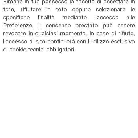
Rimane in tuo possesso la facoltà di accettare in
toto, rifiutare in toto oppure selezionare le
specifiche finalità mediante l'accesso alle
Preferenze. Il consenso prestato può essere
revocato in qualsiasi momento. In caso di rifiuto,
Salute Sanita'2° sessione: gli
scenari attuali e futuri
l'accesso al sito continuerà con l'utilizzo esclusivo
di cookie tecnici obbligatori.
25/03/2025
di Redazione