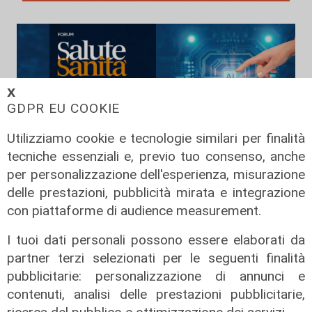
𝗫
GDPR EU COOKIE
Utilizziamo cookie e tecnologie similari per finalità
tecniche essenziali e, previo tuo consenso, anche
per personalizzazione dell'esperienza, misurazione
delle prestazioni, pubblicità mirata e integrazione
Salute sanita': la digitalizzazione &
con piattaforme di audience measurement.
la sanita'
25/03/2025
I tuoi dati personali possono essere elaborati da
di Redazione
partner terzi selezionati per le seguenti finalità
pubblicitarie: personalizzazione di annunci e
contenuti, analisi delle prestazioni pubblicitarie,