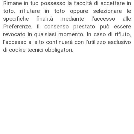
Rimane in tuo possesso la facoltà di accettare in
toto, rifiutare in toto oppure selezionare le
specifiche finalità mediante l'accesso alle
Preferenze. Il consenso prestato può essere
revocato in qualsiasi momento. In caso di rifiuto,
Assegnazione
l'accesso al sito continuerà con l'utilizzo esclusivo
di cookie tecnici obbligatori.
Tunnel subportuale, a Webuild il
maxi appalto da 803 milioni. Bucci:
"Passo che Genova attendeva da
decenni"
31/07/2026
di R.P.