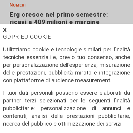
Numeri
Erg cresce nel primo semestre:
ricavi a 409 milioni e margine
operativo lordo in aumento del 9%
𝗫
GDPR EU COOKIE
31/07/2026
di R. Eco.
Utilizziamo cookie e tecnologie similari per finalità
tecniche essenziali e, previo tuo consenso, anche
per personalizzazione dell'esperienza, misurazione
delle prestazioni, pubblicità mirata e integrazione
con piattaforme di audience measurement.
I tuoi dati personali possono essere elaborati da
partner terzi selezionati per le seguenti finalità
pubblicitarie: personalizzazione di annunci e
contenuti, analisi delle prestazioni pubblicitarie,
ricerca del pubblico e ottimizzazione dei servizi.