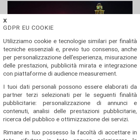
𝗫
GDPR EU COOKIE
Utilizziamo cookie e tecnologie similari per finalità
tecniche essenziali e, previo tuo consenso, anche
per personalizzazione dell'esperienza, misurazione
delle prestazioni, pubblicità mirata e integrazione
Spettacolo di luce
con piattaforme di audience measurement.
In migliaia a Camogli per la Stella
I tuoi dati personali possono essere elaborati da
Maris: spiaggia piena per la posa dei
partner terzi selezionati per le seguenti finalità
lumini
pubblicitarie: personalizzazione di annunci e
03/08/2026
contenuti, analisi delle prestazioni pubblicitarie,
di r.c.
ricerca del pubblico e ottimizzazione dei servizi.
Rimane in tuo possesso la facoltà di accettare in