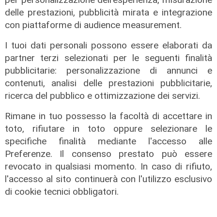
delle prestazioni, pubblicità mirata e integrazione
con piattaforme di audience measurement.
I tuoi dati personali possono essere elaborati da
partner terzi selezionati per le seguenti finalità
pubblicitarie: personalizzazione di annunci e
contenuti, analisi delle prestazioni pubblicitarie,
ricerca del pubblico e ottimizzazione dei servizi.
Rimane in tuo possesso la facoltà di accettare in
toto, rifiutare in toto oppure selezionare le
Le temperature
specifiche finalità mediante l'accesso alle
Preferenze. Il consenso prestato può essere
Genova, caldo torrido: bollino rosso
revocato in qualsiasi momento. In caso di rifiuto,
anche lunedì
l'accesso al sito continuerà con l'utilizzo esclusivo
08/08/2026
di cookie tecnici obbligatori.
di c.b.