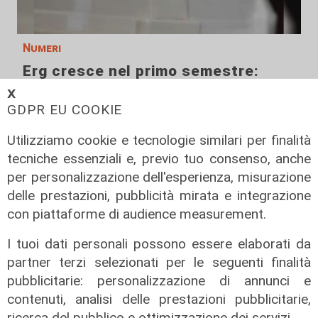
Numeri
Erg cresce nel primo semestre:
ricavi a 409 milioni e margine
𝗫
operativo lordo in aumento del 9%
GDPR EU COOKIE
31/07/2026
Utilizziamo cookie e tecnologie similari per finalità
di R. Eco.
tecniche essenziali e, previo tuo consenso, anche
per personalizzazione dell'esperienza, misurazione
delle prestazioni, pubblicità mirata e integrazione
con piattaforme di audience measurement.
I tuoi dati personali possono essere elaborati da
partner terzi selezionati per le seguenti finalità
pubblicitarie: personalizzazione di annunci e
contenuti, analisi delle prestazioni pubblicitarie,
ricerca del pubblico e ottimizzazione dei servizi.