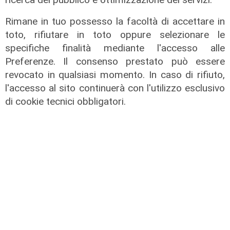
Rimane in tuo possesso la facoltà di accettare in
toto, rifiutare in toto oppure selezionare le
specifiche finalità mediante l'accesso alle
Preferenze. Il consenso prestato può essere
revocato in qualsiasi momento. In caso di rifiuto,
l'accesso al sito continuerà con l'utilizzo esclusivo
Assegnazione
di cookie tecnici obbligatori.
Tunnel subportuale, a Webuild il
maxi appalto da 803 milioni. Bucci:
"Passo che Genova attendeva da
decenni"
31/07/2026
di R.P.