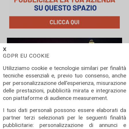
𝗫
GDPR EU COOKIE
Utilizziamo cookie e tecnologie similari per finalità
tecniche essenziali e, previo tuo consenso, anche
per personalizzazione dell'esperienza, misurazione
delle prestazioni, pubblicità mirata e integrazione
con piattaforme di audience measurement.
Spettacolo di luce
I tuoi dati personali possono essere elaborati da
In migliaia a Camogli per la Stella
partner terzi selezionati per le seguenti finalità
Maris: spiaggia piena per la posa dei
pubblicitarie: personalizzazione di annunci e
lumini