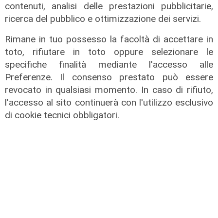
contenuti, analisi delle prestazioni pubblicitarie,
03/08/2026
ricerca del pubblico e ottimizzazione dei servizi.
di r.c.
Rimane in tuo possesso la facoltà di accettare in
toto, rifiutare in toto oppure selezionare le
specifiche finalità mediante l'accesso alle
Preferenze. Il consenso prestato può essere
revocato in qualsiasi momento. In caso di rifiuto,
l'accesso al sito continuerà con l'utilizzo esclusivo
di cookie tecnici obbligatori.
L'artista
GOG, Notturni en plein air, il 6
agosto a Palazzo Ducale il recital di
Dmitry Yudin: un viaggio tra Bach,