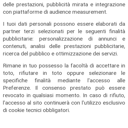
delle prestazioni, pubblicità mirata e integrazione
con piattaforme di audience measurement.
I tuoi dati personali possono essere elaborati da
partner terzi selezionati per le seguenti finalità
pubblicitarie: personalizzazione di annunci e
contenuti, analisi delle prestazioni pubblicitarie,
ricerca del pubblico e ottimizzazione dei servizi.
Rimane in tuo possesso la facoltà di accettare in
toto, rifiutare in toto oppure selezionare le
Le temperature
specifiche finalità mediante l'accesso alle
Genova, caldo torrido: bollino rosso
Preferenze. Il consenso prestato può essere
anche lunedì
revocato in qualsiasi momento. In caso di rifiuto,
l'accesso al sito continuerà con l'utilizzo esclusivo
08/08/2026
di c.b.
di cookie tecnici obbligatori.