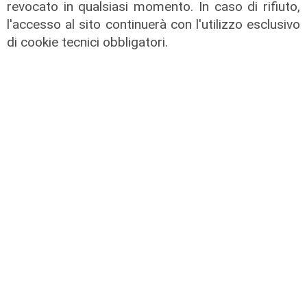
lumini
revocato in qualsiasi momento. In caso di rifiuto,
l'accesso al sito continuerà con l'utilizzo esclusivo
03/08/2026
di r.c.
di cookie tecnici obbligatori.
L'artista
GOG, Notturni en plein air, il 6
agosto a Palazzo Ducale il recital di
Dmitry Yudin: un viaggio tra Bach,