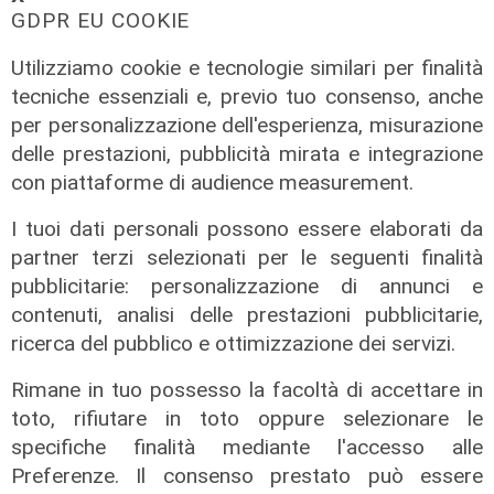
GDPR EU COOKIE
Utilizziamo cookie e tecnologie similari per finalità
tecniche essenziali e, previo tuo consenso, anche
per personalizzazione dell'esperienza, misurazione
delle prestazioni, pubblicità mirata e integrazione
con piattaforme di audience measurement.
I tuoi dati personali possono essere elaborati da
partner terzi selezionati per le seguenti finalità
pubblicitarie: personalizzazione di annunci e
contenuti, analisi delle prestazioni pubblicitarie,
ricerca del pubblico e ottimizzazione dei servizi.
Rimane in tuo possesso la facoltà di accettare in
Spettacolo di luce
toto, rifiutare in toto oppure selezionare le
In migliaia a Camogli per la Stella
specifiche finalità mediante l'accesso alle
Maris: spiaggia piena per la posa dei
Preferenze. Il consenso prestato può essere