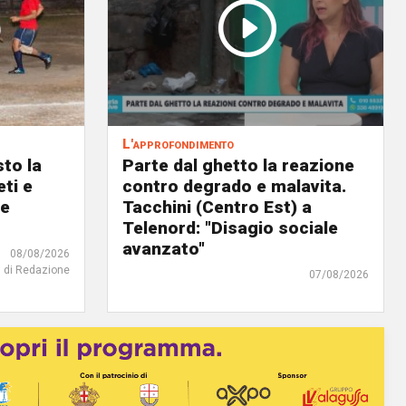
L'approfondimento
to la
Parte dal ghetto la reazione
eti e
contro degrado e malavita.
 e
Tacchini (Centro Est) a
Telenord: "Disagio sociale
avanzato"
08/08/2026
di Redazione
07/08/2026