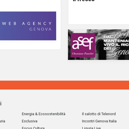
i
Energia & Ecosostenibilità
Il salotto di Telenord
uria
Esclusiva
Incontri Genova Italia
Focus Cultura
Liguria Live