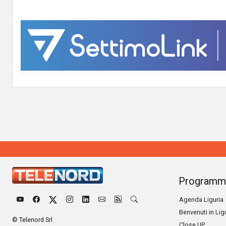
Programm
Agenda Liguria
Benvenuti in Lig
© Telenord Srl
Close UP