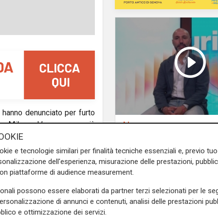
e hanno denunciato per furto
a Milano. L’uomo, con già
L'esclusiva
Vassallo (consigliere
tratto dal bancone di un bar
OOKIE
Vallate) a Telenord:
n valore stimato di circa
okie e tecnologie similari per finalità tecniche essenziali e, previo t
"Riapertura di via Le
me delle immagini della video
onalizzazione dell'esperienza, misurazione delle prestazioni, pubblic
ottima notizia per rid
con piattaforme di audience measurement.
traffico in Valpolceve
rumento fondamentale per il
sonali possono essere elaborati da partner terzi selezionati per le seg
personalizzazione di annunci e contenuti, analisi delle prestazioni pubbl
co di Santa Margherita, Paolo
blico e ottimizzazione dei servizi.
anno grazie all’attivazione di