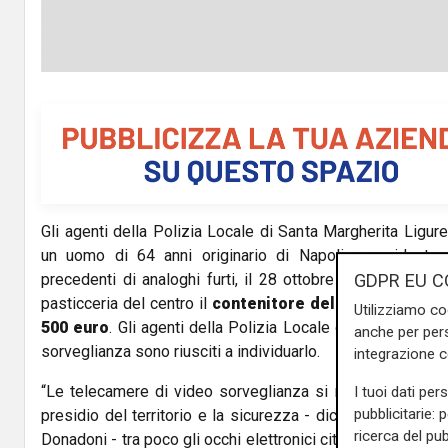
Gli agenti della Polizia Locale di Santa Margherita Ligur
un uomo di 64 anni originario di Napoli e residente 
precedenti di analoghi furti, il 28 ottobre scorso ha sot
GDPR EU C
pasticceria del centro il
contenitore delle mance per u
Utilizziamo co
500 euro
. Gli agenti della Polizia Locale grazie all’esa
anche per pers
sorveglianza sono riusciti a individuarlo.
integrazione 
“Le telecamere di video sorveglianza si rivelano uno st
I tuoi dati per
pubblicitarie: 
presidio del territorio e la sicurezza - dichiara il sinda
ricerca del pub
Donadoni - tra poco gli occhi elettronici cittadini aumenter