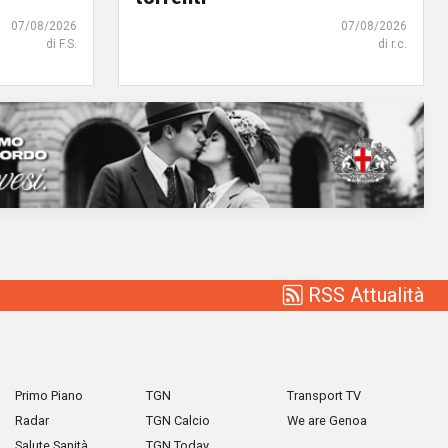
07/08/2026
07/08/2026
di F.S.
di r.c.
RSS Attualità
Primo Piano
TGN
Transport TV
Radar
TGN Calcio
We are Genoa
Salute Sanità
TGN Today