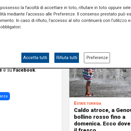
a di San Siro, in conseguenza
possesso la facoltà di accettare in toto, rifiutare in toto oppure sele
e per il risultato la nostra
alità mediante l'accesso alle Preferenze. Il consenso prestato può 
mento. In caso di rifiuto, l'accesso al sito continuerà con l'utilizzo e
obbligatori.
amere, era stato ottenuto a
o di 1200 euro da un centro
to e denunciato per furto un
Accetta tutti
Rifiuta tutti
Preferenze
e sulla Liguria seguiteci sul
e
e su
Facebook
.
ianza
Estate torrida
Caldo atroce, a Geno
bollino rosso fino a
domenica. Ecco dove
il fresco