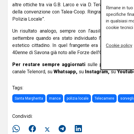
altre ottiche tra via G.B. Larco e via D. Teramo nella zon
Rimane in tuo 
della convenzione con Talea-Coop. Ringrazio per l’impegno 
specifiche fin
Polizia Locale”.
in qualsiasi mo
cookie tecnici 
Un risultato analogo, sempre con l’ausilio dellle telec
settembre quando era stato individuato l’autore del furt
estetico cittadino. In quel frangente era stato individua
Cookie policy
40enne di Savona già noto alle Forze dell’Ordine.
Per restare sempre aggiornati
sulle principali notizi
canale Telenord, su
Whatsapp,
su
Instagram
,
su
Youtub
Tags:
Santa Margherita
mance
polizia locale
Telecamere
sorvegl
Condividi: