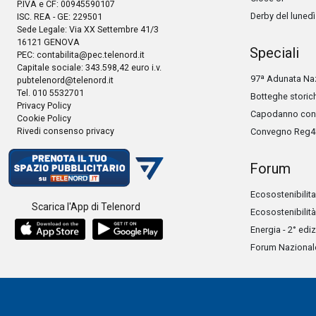
P.IVA e CF: 00945590107
Derby del lunedì
ISC. REA - GE: 229501
Sede Legale: Via XX Settembre 41/3
16121 GENOVA
Speciali
PEC:
contabilita@pec.telenord.it
Capitale sociale: 343.598,42 euro i.v.
97ª Adunata Naz
pubtelenord@telenord.it
Tel. 010 5532701
Botteghe storic
Privacy Policy
Capodanno con 
Cookie Policy
Rivedi consenso privacy
Convegno Reg4
Forum
Ecosostenibilita
Scarica l'App di Telenord
Ecosostenibilità
Energia - 2° edi
Forum Nazionale 