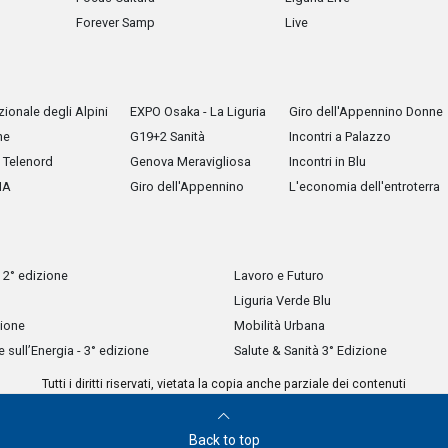
Forever Samp
Live
ionale degli Alpini
EXPO Osaka - La Liguria
Giro dell'Appennino Donne
he
G19+2 Sanità
Incontri a Palazzo
Telenord
Genova Meravigliosa
Incontri in Blu
IA
Giro dell'Appennino
L'economia dell'entroterra
 2° edizione
Lavoro e Futuro
Liguria Verde Blu
zione
Mobilità Urbana
sull’Energia - 3° edizione
Salute & Sanità 3° Edizione
Tutti i diritti riservati, vietata la copia anche parziale dei contenuti
Back to top