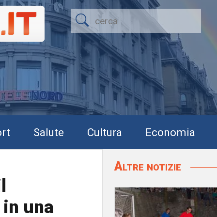
rt
Salute
Cultura
Economia
Altre notizie
l
 in una