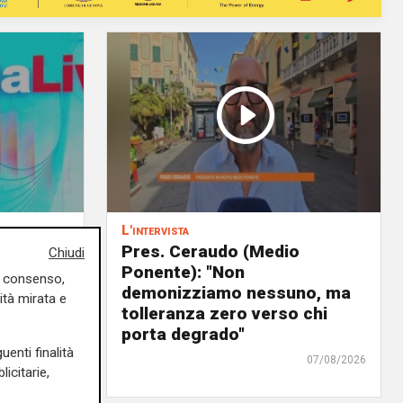
L'intervista
 delega
Pres. Ceraudo (Medio
Chiudi
Ponente): "Non
uo consenso,
panto
demonizziamo nessuno, ma
ità mirata e
urre il
tolleranza zero verso chi
ra"
porta degrado"
uenti finalità
07/08/2026
07/08/2026
icitarie,