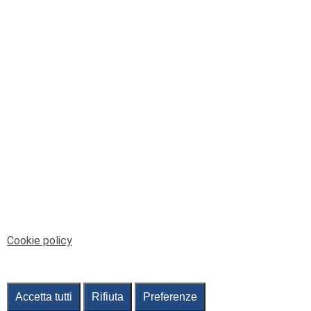
© Telenord Srl
P.IVA e CF: 00945590107 - ISC. REA - GE: 229501
Sede Legale: Via XX Settembre 41/3, 16121 GENOVA
PEC: contabilita@pec.telenord.it
Capitale sociale: 343.598,42 euro i.v.
Tutti i diritti riservati, vietata la copia anche parziale
dei contenuti
pubtelenord@telenord.it
Tel. 010 55 32 701
Informativa della privacy
|
Gestisci consenso
Cookie policy
Accetta tutti
Rifiuta
Preferenze