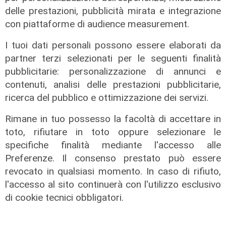
delle prestazioni, pubblicità mirata e integrazione
con piattaforme di audience measurement.
I tuoi dati personali possono essere elaborati da
partner terzi selezionati per le seguenti finalità
pubblicitarie: personalizzazione di annunci e
contenuti, analisi delle prestazioni pubblicitarie,
Spettacolo di luce
ricerca del pubblico e ottimizzazione dei servizi.
In migliaia a Camogli per la Stella
Maris: spiaggia piena per la posa dei
Rimane in tuo possesso la facoltà di accettare in
lumini
toto, rifiutare in toto oppure selezionare le
specifiche finalità mediante l'accesso alle
03/08/2026
di r.c.
Preferenze. Il consenso prestato può essere
revocato in qualsiasi momento. In caso di rifiuto,
l'accesso al sito continuerà con l'utilizzo esclusivo
di cookie tecnici obbligatori.