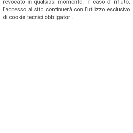
revocato in qualsiasi momento. In caso di rifiuto,
'Camalli 1946-2026: la nostra
l'accesso al sito continuerà con l'utilizzo esclusivo
storia': prorogata fino al 31 agosto
di cookie tecnici obbligatori.
la mostra sugli 80 anni della CULMV
03/08/2026
di F.S.
Spettacolo di luce
In migliaia a Camogli per la Stella
Maris: spiaggia piena per la posa dei