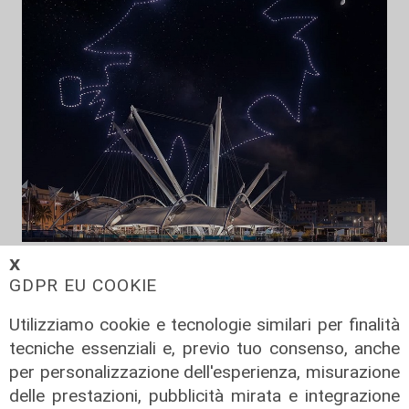
La festa
𝗫
GDPR EU COOKIE
80 anni di Sampdoria, il 12 agosto
spettacolo al Porto Antico con 450
Utilizziamo cookie e tecnologie similari per finalità
droni
tecniche essenziali e, previo tuo consenso, anche
04/08/2026
per personalizzazione dell'esperienza, misurazione
di Filippo Serio
delle prestazioni, pubblicità mirata e integrazione