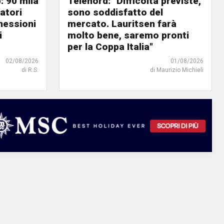
: 90 mila
Telenord: "Difficoltà previste,
atori
sono soddisfatto del
nnessioni
mercato. Lauritsen farà
i
molto bene, saremo pronti
per la Coppa Italia"
02/08/2026
01/08/2026
di R.S.
di Maurizio Michieli