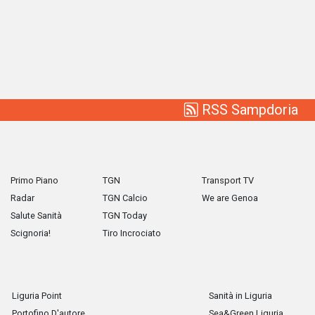
RSS Sampdoria
Primo Piano
TGN
Transport TV
Radar
TGN Calcio
We are Genoa
Salute Sanità
TGN Today
Scignoria!
Tiro Incrociato
Liguria Point
Sanità in Liguria
Portofino D'autore
Sea&Green Liguria