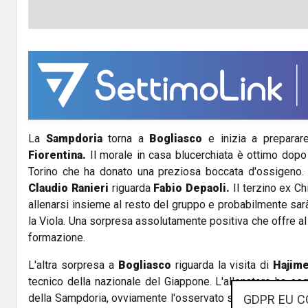
La
Sampdoria
torna a
Bogliasco
e inizia a preparar
Fiorentina.
Il morale in casa blucerchiata è ottimo dopo l
Torino che ha donato una preziosa boccata d'ossigeno. 
Claudio Ranieri
riguarda
Fabio Depaoli.
Il terzino ex Ch
allenarsi insieme al resto del gruppo e probabilmente sarà
la Viola. Una sorpresa assolutamente positiva che offre al
formazione.
L'altra sorpresa a
Bogliasco
riguarda la visita di
Hajime
tecnico della nazionale del Giappone. L'allenatore ha seg
della Sampdoria, ovviamente l'osservato speciale è stat
GDPR EU C