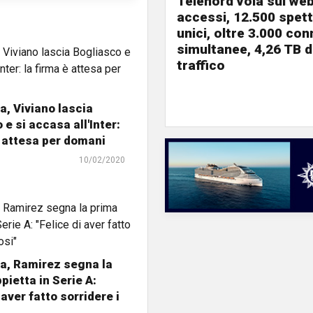
Telenord vola sul web
accessi, 12.500 spett
unici, oltre 3.000 co
simultanee, 4,26 TB d
traffico
, Viviano lascia
 e si accasa all'Inter:
è attesa per domani
10/02/2020
a, Ramirez segna la
pietta in Serie A:
 aver fatto sorridere i