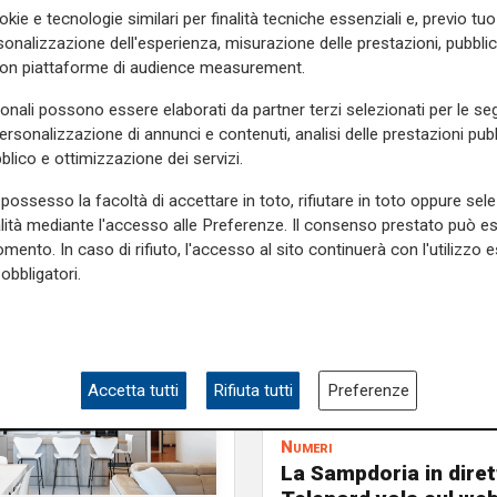
ri con l'immancabile foto di
okie e tecnologie similari per finalità tecniche essenziali e, previo t
onalizzazione dell'esperienza, misurazione delle prestazioni, pubblic
con piattaforme di audience measurement.
e sulla Liguria seguiteci sul
e
e su
Facebook
.
sonali possono essere elaborati da partner terzi selezionati per le seg
personalizzazione di annunci e contenuti, analisi delle prestazioni pubbl
blico e ottimizzazione dei servizi.
possesso la facoltà di accettare in toto, rifiutare in toto oppure sele
alità mediante l'accesso alle Preferenze. Il consenso prestato può 
mento. In caso di rifiuto, l'accesso al sito continuerà con l'utilizzo e
obbligatori.
Accetta tutti
Rifiuta tutti
Preferenze
Numeri
La Sampdoria in diret