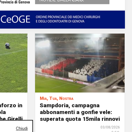
Mia, Tua, Nostra
nforzo in
Sampdoria, campagna
ola
abbonamenti a gonfie vele:
he Girelli
superata quota 15mila rinnovi
03/08/2026
03/08/2026
Chiudi