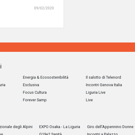
09/02/2020
i
Energia & Ecosostenibilità
Il salotto di Telenord
uria
Esclusiva
Incontri Genova Italia
Focus Cultura
Liguria Live
Forever Samp
Live
ionale degli Alpini
EXPO Osaka - La Liguria
Giro dell'Appennino Donne
he
G19+2 Sanità
Incontri a Palazzo