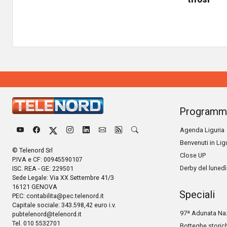
Programm
Agenda Liguria
Benvenuti in Lig
© Telenord Srl
Close UP
P.IVA e CF: 00945590107
Derby del lunedì
ISC. REA - GE: 229501
Sede Legale: Via XX Settembre 41/3
16121 GENOVA
Speciali
PEC:
contabilita@pec.telenord.it
Capitale sociale: 343.598,42 euro i.v.
97ª Adunata Naz
pubtelenord@telenord.it
Tel. 010 5532701
Botteghe storic