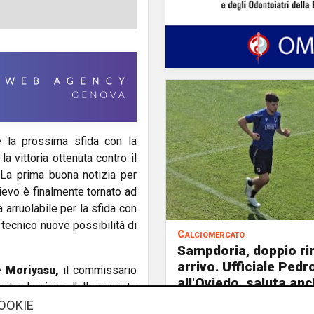
e la prossima sfida con la
a vittoria ottenuta contro il
La prima buona notizia per
ievo è finalmente tornato ad
 arruolabile per la sfida con
 tecnico nuove possibilità di
Calciomercato
Sampdoria, doppio ri
arrivo. Ufficiale Pedr
 Moriyasu,
il commissario
all'Oviedo, saluta anc
uito da vicino l'allenamento
o
Maya Yoshida.
Al Mugnaini
OOKIE