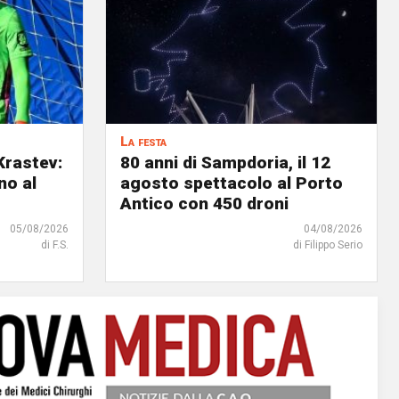
La festa
Krastev:
80 anni di Sampdoria, il 12
no al
agosto spettacolo al Porto
Antico con 450 droni
05/08/2026
04/08/2026
di F.S.
di Filippo Serio