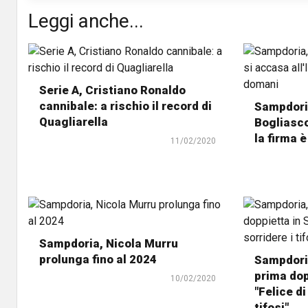
Leggi anche...
Serie A, Cristiano Ronaldo
cannibale: a rischio il record di
Sampdoria
Quagliarella
Bogliasco
la firma 
11/02/2020
Sampdoria, Nicola Murru
prolunga fino al 2024
Sampdori
prima dop
10/02/2020
"Felice di
tifosi"