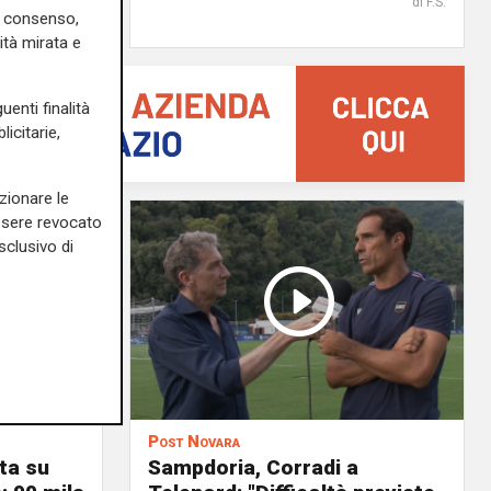
di r.c.
di F.S.
uo consenso,
ità mirata e
uenti finalità
icitarie,
zionare le
essere revocato
sclusivo di
Post Novara
ta su
Sampdoria, Corradi a