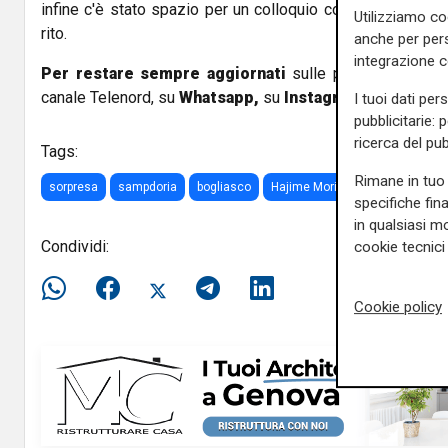
infine c'è stato spazio per un colloquio con Claudio Ranie
Utilizziamo co
rito.
anche per pers
integrazione 
Per restare sempre aggiornati
sulle principali notizi
canale Telenord, su
Whatsapp,
su
Instagram
,
su
Youtub
I tuoi dati per
pubblicitarie: 
ricerca del pub
Tags:
Rimane in tuo 
sorpresa
sampdoria
bogliasco
Hajime Moriyasu
specifiche fin
in qualsiasi mo
Condividi:
cookie tecnici 
Cookie policy