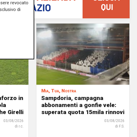
essere revocato
sclusivo di
Mia, Tua, Nostra
nforzo in
Sampdoria, campagna
ola
abbonamenti a gonfie vele:
he Girelli
superata quota 15mila rinnovi
03/08/2026
03/08/2026
di r.c.
di F.S.