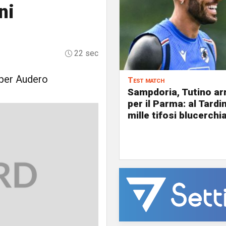
ni
22 sec
 per Audero
Test match
Sampdoria, Tutino arr
per il Parma: al Tardin
mille tifosi blucerchia