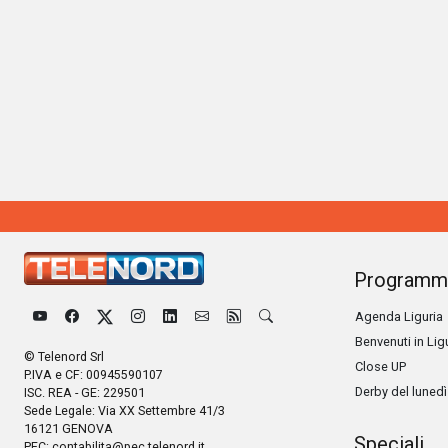
Programm
Agenda Liguria
Benvenuti in Lig
© Telenord Srl
Close UP
P.IVA e CF: 00945590107
Derby del lunedì
ISC. REA - GE: 229501
Sede Legale: Via XX Settembre 41/3
16121 GENOVA
Speciali
PEC:
contabilita@pec.telenord.it