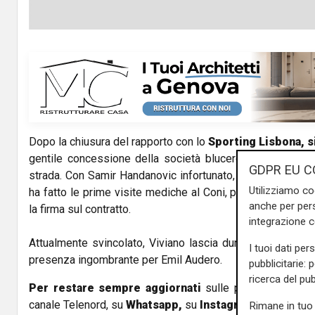
Dopo la chiusura del rapporto con lo
Sporting Lisbona, s
gentile concessione della società blucerchiata. Ora Emil
GDPR EU C
strada. Con Samir Handanovic infortunato, l'Inter è pronta
Utilizziamo co
ha fatto le prime visite mediche al Coni, per domani è att
anche per pers
la firma sul contratto.
integrazione 
Attualmente svincolato, Viviano lascia dunque Bogliasco.
I tuoi dati per
presenza ingombrante per Emil Audero.
pubblicitarie: 
ricerca del pub
Per restare sempre aggiornati
sulle principali notizi
canale Telenord, su
Whatsapp,
su
Instagram
,
su
Youtub
Rimane in tuo 