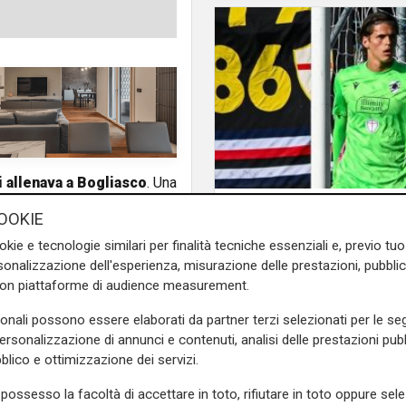
i allenava a Bogliasco
. Una
iano Viviano prende un'altra
Mercato
OOKIE
La Sampdoria blinda 
 ad ingaggiarlo. Oggi Viviano
okie e tecnologie similari per finalità tecniche essenziali e, previo t
il portiere prolunga fi
esa la decisione definitiva e
onalizzazione dell'esperienza, misurazione delle prestazioni, pubblic
2030
con piattaforme di audience measurement.
 Si era parlato anche di una
sonali possono essere elaborati da partner terzi selezionati per le seg
personalizzazione di annunci e contenuti, analisi delle prestazioni pubbl
blico e ottimizzazione dei servizi.
e sulla Liguria seguiteci sul
e
e su
Facebook
.
possesso la facoltà di accettare in toto, rifiutare in toto oppure sele