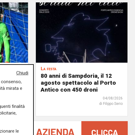
La festa
Chiudi
Krastev:
80 anni di Sampdoria, il 12
uo consenso,
no al
agosto spettacolo al Porto
ità mirata e
Antico con 450 droni
05/08/2026
04/08/2026
di F.S.
di Filippo Serio
uenti finalità
icitarie,
zionare le