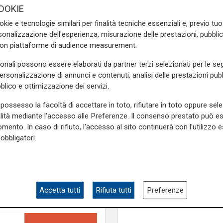
OOKIE
a italiana a poter giocare
okie e tecnologie similari per finalità tecniche essenziali e, previo t
qualcosa di unico, che resterà
onalizzazione dell'esperienza, misurazione delle prestazioni, pubblic
con piattaforme di audience measurement.
i in questo momento abbiamo
pre una partita speciale".
sonali possono essere elaborati da partner terzi selezionati per le seg
personalizzazione di annunci e contenuti, analisi delle prestazioni pubbl
e sulla Liguria seguiteci sul
blico e ottimizzazione dei servizi.
e
e su
Facebook
.
possesso la facoltà di accettare in toto, rifiutare in toto oppure sele
alità mediante l'accesso alle Preferenze. Il consenso prestato può 
mento. In caso di rifiuto, l'accesso al sito continuerà con l'utilizzo e
obbligatori.
Mia, Tua, Nostra
Sampdoria, campagn
abbonamenti a gonfie
superata quota 15mil
Accetta tutti
Rifiuta tutti
Preferenze