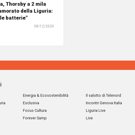
, Thorsby a 2 mila
amorato della Liguria:
le batterie"
08/12/2020
i
Energia & Ecosostenibilità
Il salotto di Telenord
uria
Esclusiva
Incontri Genova Italia
Focus Cultura
Liguria Live
Forever Samp
Live