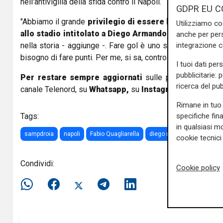
nell'antivigilia della sfida contro il Napoli.
GDPR EU C
"Abbiamo il grande
privilegio di essere la prima squadr
Utilizziamo co
allo stadio intitolato a Diego Armando Maradona
: è 
anche per pers
integrazione 
nella storia - aggiunge -. Fare gol è uno stimolo, ma no
bisogno di fare punti. Per me, si sa, contro il Napoli è sem
I tuoi dati per
pubblicitarie: 
Per restare sempre aggiornati
sulle principali notizi
ricerca del pub
canale Telenord, su
Whatsapp,
su
Instagram
,
su
Youtub
Rimane in tuo 
specifiche fin
Tags:
in qualsiasi mo
sampdroia
napoli
Fabio Quagliarella
diego maradona
stadio
cookie tecnici 
Condividi:
Cookie policy