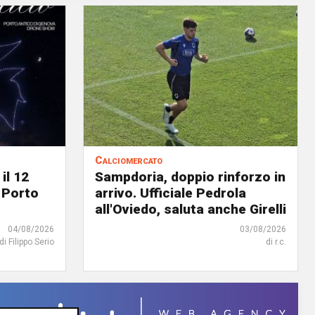
Calciomercato
il 12
Sampdoria, doppio rinforzo in
 Porto
arrivo. Ufficiale Pedrola
all'Oviedo, saluta anche Girelli
04/08/2026
03/08/2026
di Filippo Serio
di r.c.