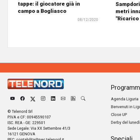
tappe: il giocatore già in
Sampdoria
campo a Bogliasco
metri inn
"Ricarico 
08/12/2020
Programm
Agenda Liguria
Benvenuti in Lig
© Telenord Srl
Close UP
P.IVA e CF: 00945590107
Derby del lunedì
ISC. REA - GE: 229501
Sede Legale: Via XX Settembre 41/3
16121 GENOVA
Speciali
PEC:
contabilita@pec.telenord.it