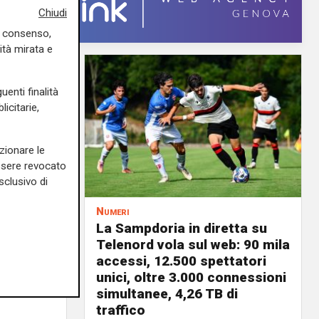
Chiudi
uo consenso,
ità mirata e
uenti finalità
icitarie,
zionare le
essere revocato
sclusivo di
Numeri
a
La Sampdoria in diretta su
 vele:
Telenord vola sul web: 90 mila
a rinnovi
accessi, 12.500 spettatori
unici, oltre 3.000 connessioni
03/08/2026
simultanee, 4,26 TB di
di F.S.
traffico