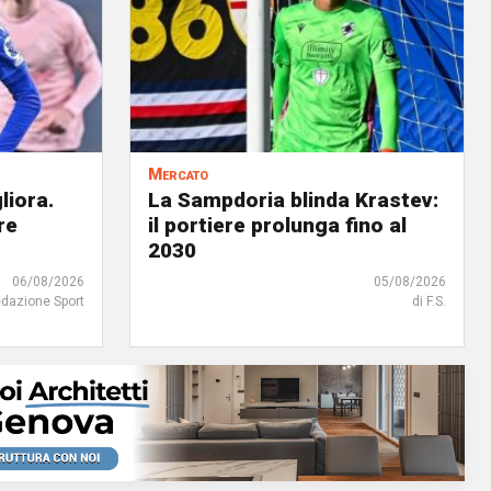
Mercato
liora.
La Sampdoria blinda Krastev:
re
il portiere prolunga fino al
2030
06/08/2026
05/08/2026
edazione Sport
di F.S.