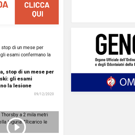
, stop di un mese per
ki: gli esami
o la lesione
09/12/2020