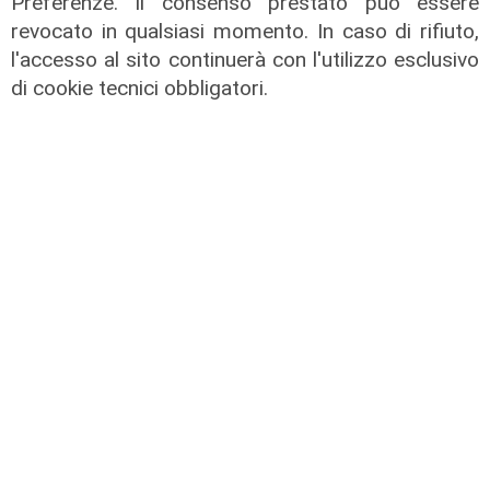
Preferenze. Il consenso prestato può essere
revocato in qualsiasi momento. In caso di rifiuto,
l'accesso al sito continuerà con l'utilizzo esclusivo
di cookie tecnici obbligatori.
Calciomercato
Sampdoria, doppio rinforzo in arrivo.
Ufficiale Pedrola all'Oviedo, saluta
anche Girelli