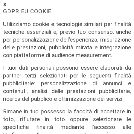
𝗫
GDPR EU COOKIE
Utilizziamo cookie e tecnologie similari per finalità
tecniche essenziali e, previo tuo consenso, anche
per personalizzazione dell'esperienza, misurazione
delle prestazioni, pubblicità mirata e integrazione
con piattaforme di audience measurement.
La festa
80 anni di Sampdoria, il 12 agosto
I tuoi dati personali possono essere elaborati da
spettacolo al Porto Antico con 450
partner terzi selezionati per le seguenti finalità
droni
pubblicitarie: personalizzazione di annunci e
04/08/2026
contenuti, analisi delle prestazioni pubblicitarie,
di Filippo Serio
ricerca del pubblico e ottimizzazione dei servizi.
Rimane in tuo possesso la facoltà di accettare in
toto, rifiutare in toto oppure selezionare le
specifiche finalità mediante l'accesso alle