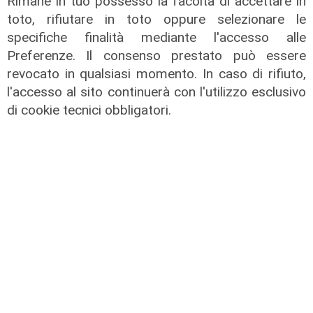
Rimane in tuo possesso la facoltà di accettare in
toto, rifiutare in toto oppure selezionare le
specifiche finalità mediante l'accesso alle
Preferenze. Il consenso prestato può essere
revocato in qualsiasi momento. In caso di rifiuto,
l'accesso al sito continuerà con l'utilizzo esclusivo
di cookie tecnici obbligatori.
Calciomercato
Sampdoria, doppio rinforzo in arrivo.
Ufficiale Pedrola all'Oviedo, saluta
anche Girelli
03/08/2026
di r.c.