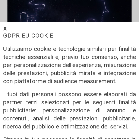
𝗫
GDPR EU COOKIE
Utilizziamo cookie e tecnologie similari per finalità
tecniche essenziali e, previo tuo consenso, anche
per personalizzazione dell'esperienza, misurazione
delle prestazioni, pubblicità mirata e integrazione
La festa
con piattaforme di audience measurement.
80 anni di Sampdoria, il 12 agosto
spettacolo al Porto Antico con 450
I tuoi dati personali possono essere elaborati da
droni
partner terzi selezionati per le seguenti finalità
pubblicitarie: personalizzazione di annunci e
04/08/2026
di Filippo Serio
contenuti, analisi delle prestazioni pubblicitarie,
ricerca del pubblico e ottimizzazione dei servizi.