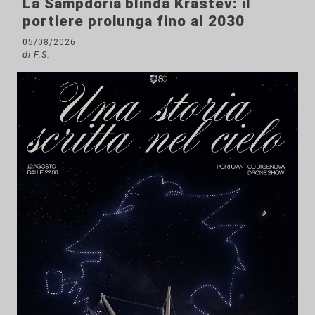
La Sampdoria blinda Krastev: il
portiere prolunga fino al 2030
05/08/2026
di F.S.