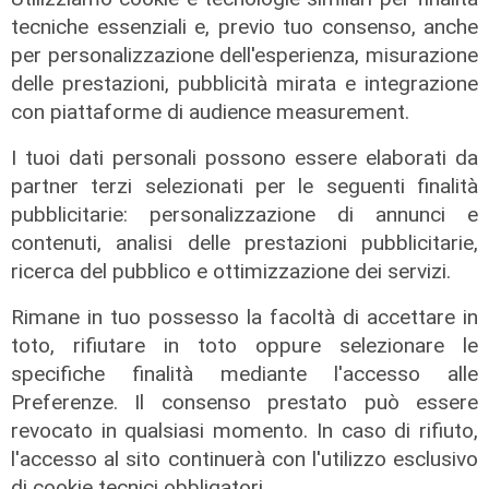
tecniche essenziali e, previo tuo consenso, anche
per personalizzazione dell'esperienza, misurazione
delle prestazioni, pubblicità mirata e integrazione
con piattaforme di audience measurement.
I tuoi dati personali possono essere elaborati da
partner terzi selezionati per le seguenti finalità
pubblicitarie: personalizzazione di annunci e
contenuti, analisi delle prestazioni pubblicitarie,
ricerca del pubblico e ottimizzazione dei servizi.
Rimane in tuo possesso la facoltà di accettare in
Calciomercato
toto, rifiutare in toto oppure selezionare le
Sampdoria, doppio rinforzo in arrivo.
specifiche finalità mediante l'accesso alle
Ufficiale Pedrola all'Oviedo, saluta
Preferenze. Il consenso prestato può essere
anche Girelli
revocato in qualsiasi momento. In caso di rifiuto,
l'accesso al sito continuerà con l'utilizzo esclusivo
03/08/2026
di r.c.
di cookie tecnici obbligatori.