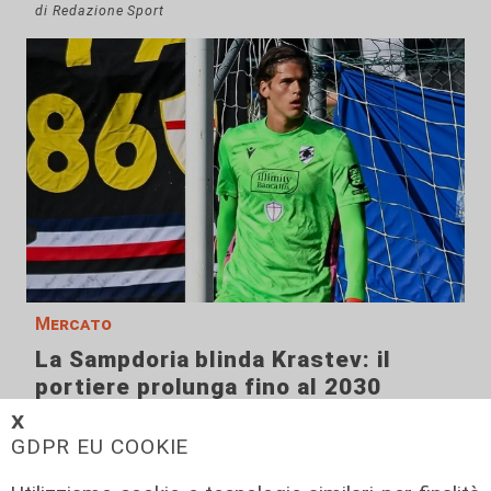
di Redazione Sport
Mercato
La Sampdoria blinda Krastev: il
portiere prolunga fino al 2030
05/08/2026
𝗫
di F.S.
GDPR EU COOKIE