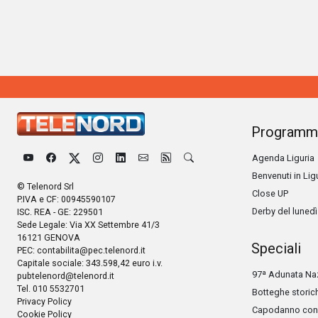
Programm
Agenda Liguria
Benvenuti in Lig
© Telenord Srl
Close UP
P.IVA e CF: 00945590107
Derby del lunedì
ISC. REA - GE: 229501
Sede Legale: Via XX Settembre 41/3
16121 GENOVA
Speciali
PEC:
contabilita@pec.telenord.it
Capitale sociale: 343.598,42 euro i.v.
97ª Adunata Naz
pubtelenord@telenord.it
Tel. 010 5532701
Botteghe storic
Privacy Policy
Capodanno con 
Cookie Policy