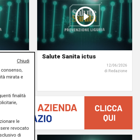
enza
Salute Sanita ictus
Chiudi
12/06/2026
uo consenso,
di Redazione
15/06/2026
ità mirata e
di Redazione
uenti finalità
icitarie,
zionare le
essere revocato
sclusivo di