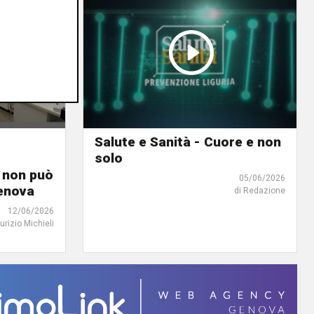
Salute e Sanità - Cuore e non
solo
i non può
05/06/2026
Genova
di Redazione
12/06/2026
urizio Michieli