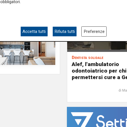
obbligatori.
Accetta tutti
Rifiuta tutti
Preferenze
Dentista solidale
Alef, l'ambulatorio
odontoiatrico per ch
permettersi cure a 
di Ma