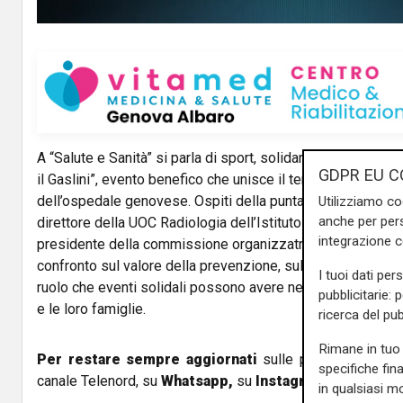
y
V
i
d
A “Salute e Sanità” si parla di sport, solidarietà e ricerca co
e
GDPR EU C
il Gaslini”, evento benefico che unisce il tennis al sostegno 
dell’ospedale genovese. Ospiti della puntata saranno Mar
Utilizziamo co
o
anche per pers
direttore della UOC Radiologia dell’Istituto Giannina Gaslin
integrazione 
presidente della commissione organizzatrice Rotaract Ge
confronto sul valore della prevenzione, sull’importanza dell
I tuoi dati per
ruolo che eventi solidali possono avere nel sostenere conc
pubblicitarie: 
e le loro famiglie.
ricerca del pub
Rimane in tuo 
Per restare sempre aggiornati
sulle principali notizi
specifiche fin
canale Telenord, su
Whatsapp,
su
Instagram
,
su
Youtub
in qualsiasi mo