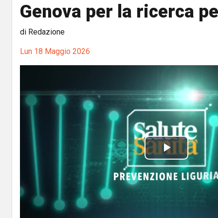
Genova per la ricerca pe
di Redazione
Lun 18 Maggio 2026
P
l
a