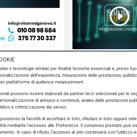
n l’iniziativa “Una volée per
Salute Sanita Emerg
OOKIE
dell’attività pediatrica
caldo
ia Beatrice Damasio,
okie e tecnologie similari per finalità tecniche essenziali e, previo t
onalizzazione dell'esperienza, misurazione delle prestazioni, pubblic
i, e Federico Bertocchi,
con piattaforme di audience measurement.
nova Nord Ovest. Un
a ricerca pediatrica e sul
sonali possono essere elaborati da partner terzi selezionati per le seg
retamente i piccoli pazienti
personalizzazione di annunci e contenuti, analisi delle prestazioni pubbl
blico e ottimizzazione dei servizi.
possesso la facoltà di accettare in toto, rifiutare in toto oppure sele
e sulla Liguria seguiteci sul
alità mediante l'accesso alle Preferenze. Il consenso prestato può 
e
e su
Facebook
.
mento. In caso di rifiuto, l'accesso al sito continuerà con l'utilizzo e