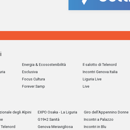
i
Energia & Ecosostenibilità
Il salotto di Telenord
uria
Esclusiva
Incontri Genova Italia
Focus Cultura
Liguria Live
Forever Samp
Live
ionale degli Alpini
EXPO Osaka - La Liguria
Giro dell'Appennino Donne
he
G19+2 Sanità
Incontri a Palazzo
Telenord
Genova Meravigliosa
Incontri in Blu