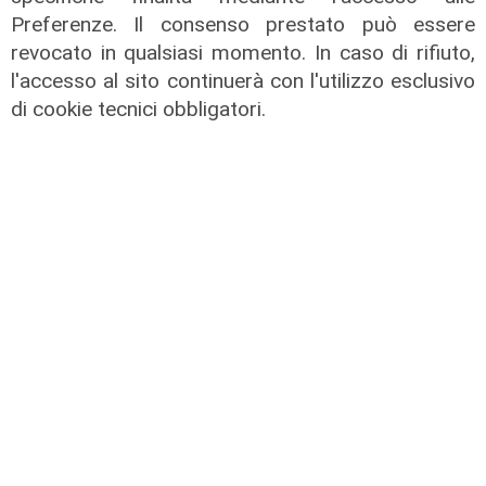
Preferenze. Il consenso prestato può essere
revocato in qualsiasi momento. In caso di rifiuto,
l'accesso al sito continuerà con l'utilizzo esclusivo
di cookie tecnici obbligatori.
Dentista solidale
Alef, l'ambulatorio odontoiatrico
per chi non può permettersi cure a
Genova
12/06/2026
di Maurizio Michieli