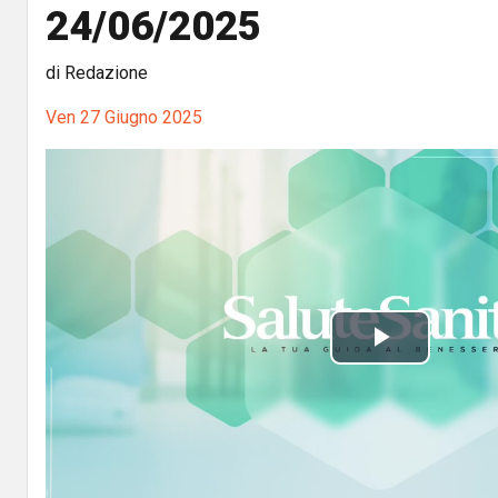
24/06/2025
di Redazione
Ven 27 Giugno 2025
P
l
a