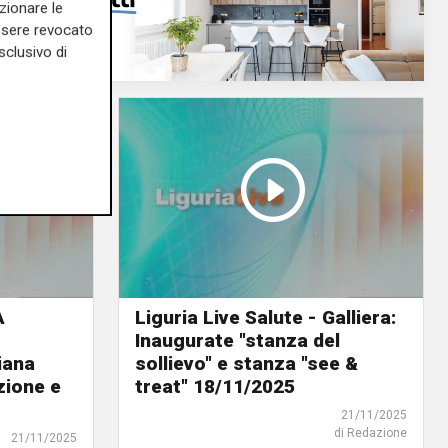
zionare le
essere revocato
sclusivo di
A
Liguria Live Salute - Galliera:
Inaugurate "stanza del
iana
sollievo" e stanza "see &
zione e
treat" 18/11/2025
21/11/2025
di Redazione
21/11/2025