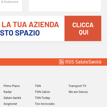
di Redazione
RSS SaluteSanità
Primo Piano
TGN
Transport TV
Radar
TGN Calcio
We are Genoa
Salute Sanità
TGN Today
Scignoria!
Tiro Incrociato