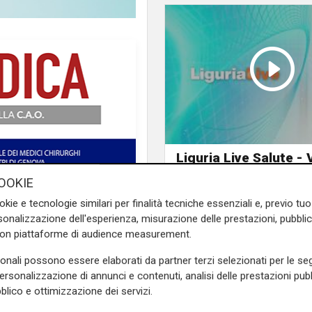
Liguria Live Salute - V
Esperia, l'importanza
OOKIE
prevenzione in ambit
okie e tecnologie similari per finalità tecniche essenziali e, previo t
senologico 18/11/20
onalizzazione dell'esperienza, misurazione delle prestazioni, pubblic
e sulla Liguria seguiteci sul
con piattaforme di audience measurement.
e
e su
Facebook
.
sonali possono essere elaborati da partner terzi selezionati per le seg
personalizzazione di annunci e contenuti, analisi delle prestazioni pubbl
blico e ottimizzazione dei servizi.