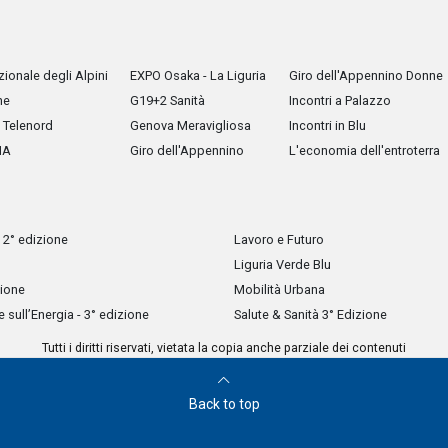
ionale degli Alpini
EXPO Osaka - La Liguria
Giro dell'Appennino Donne
he
G19+2 Sanità
Incontri a Palazzo
Telenord
Genova Meravigliosa
Incontri in Blu
IA
Giro dell'Appennino
L'economia dell'entroterra
 2° edizione
Lavoro e Futuro
Liguria Verde Blu
zione
Mobilità Urbana
sull’Energia - 3° edizione
Salute & Sanità 3° Edizione
Tutti i diritti riservati, vietata la copia anche parziale dei contenuti
Back to top