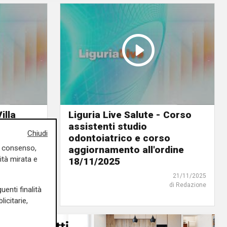
illa
Liguria Live Salute - Corso
 della
assistenti studio
Chiudi
o
odontoiatrico e corso
uo consenso,
25
aggiornamento all'ordine
ità mirata e
18/11/2025
21/11/2025
di Redazione
21/11/2025
di Redazione
uenti finalità
icitarie,