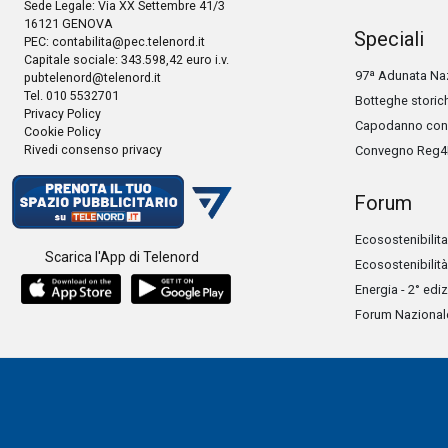
Sede Legale: Via XX Settembre 41/3
16121 GENOVA
Speciali
PEC:
contabilita@pec.telenord.it
Capitale sociale: 343.598,42 euro i.v.
97ª Adunata Naz
pubtelenord@telenord.it
Tel. 010 5532701
Botteghe storic
Privacy Policy
Capodanno con 
Cookie Policy
Rivedi consenso privacy
Convegno Reg4
Forum
Ecosostenibilita
Scarica l'App di Telenord
Ecosostenibilità
Energia - 2° edi
Forum Nazionale 