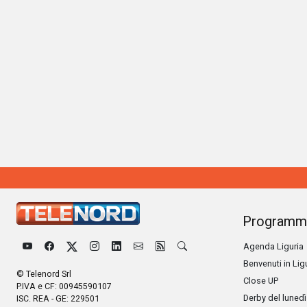
Programm
Agenda Liguria
Benvenuti in Lig
© Telenord Srl
Close UP
P.IVA e CF: 00945590107
Derby del lunedì
ISC. REA - GE: 229501