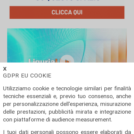
𝗫
GDPR EU COOKIE
Utilizziamo cookie e tecnologie similari per finalità
tecniche essenziali e, previo tuo consenso, anche
Liguria Live Salute - Corso
per personalizzazione dell'esperienza, misurazione
assistenti studio odontoiatrico e
delle prestazioni, pubblicità mirata e integrazione
corso aggiornamento all'ordine
con piattaforme di audience measurement.
18/11/2025
I tuoi dati personali possono essere elaborati da
21/11/2025