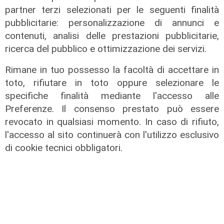
di Redazione
partner terzi selezionati per le seguenti finalità
pubblicitarie: personalizzazione di annunci e
contenuti, analisi delle prestazioni pubblicitarie,
ricerca del pubblico e ottimizzazione dei servizi.
Rimane in tuo possesso la facoltà di accettare in
toto, rifiutare in toto oppure selezionare le
specifiche finalità mediante l'accesso alle
Preferenze. Il consenso prestato può essere
revocato in qualsiasi momento. In caso di rifiuto,
l'accesso al sito continuerà con l'utilizzo esclusivo
Liguria Live Salute - Galliera:
di cookie tecnici obbligatori.
Inaugurate "stanza del sollievo" e
stanza "see & treat" 18/11/2025
21/11/2025
di Redazione