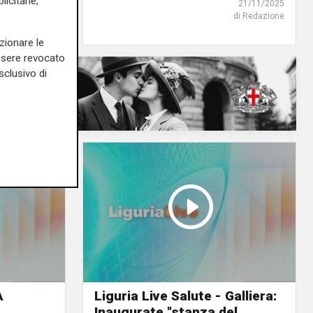
icitarie,
di Redazione
21/11/2025
di Redazione
zionare le
essere revocato
sclusivo di
A
Liguria Live Salute - Galliera:
Inaugurate "stanza del