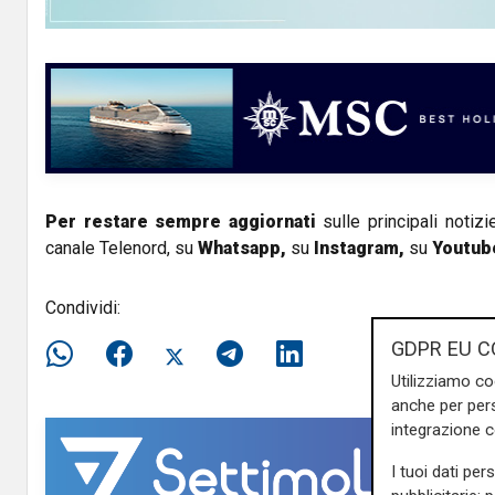
y
V
i
d
e
Per restare sempre aggiornati
sulle principali notizi
canale Telenord, su
Whatsapp,
su
Instagram
,
su
Youtub
o
Condividi:
GDPR EU C
Utilizziamo co
anche per pers
integrazione 
I tuoi dati per