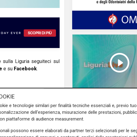
e sulla Liguria seguiteci sul
e
e su
Facebook
.
OOKIE
Liguria Live Salute - V
okie e tecnologie similari per finalità tecniche essenziali e, previo t
Esperia, l'importanza
onalizzazione dell'esperienza, misurazione delle prestazioni, pubblic
prevenzione in ambit
con piattaforme di audience measurement.
senologico 18/11/20
sonali possono essere elaborati da partner terzi selezionati per le seg