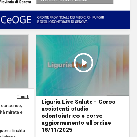
Chiudi
illa
Liguria Live Salute - Corso
uo consenso,
 della
assistenti studio
ità mirata e
o
odontoiatrico e corso
25
aggiornamento all'ordine
18/11/2025
uenti finalità
21/11/2025