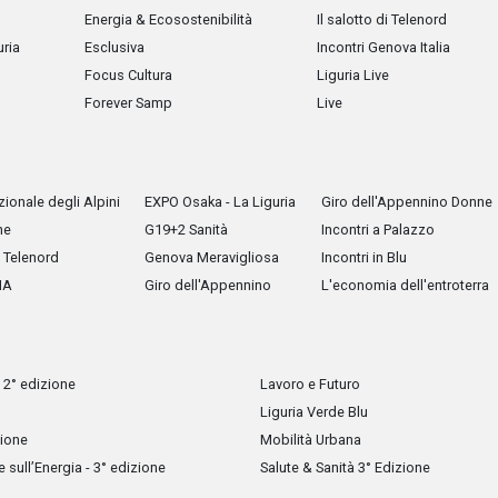
Energia & Ecosostenibilità
Il salotto di Telenord
uria
Esclusiva
Incontri Genova Italia
Focus Cultura
Liguria Live
Forever Samp
Live
ionale degli Alpini
EXPO Osaka - La Liguria
Giro dell'Appennino Donne
he
G19+2 Sanità
Incontri a Palazzo
Telenord
Genova Meravigliosa
Incontri in Blu
IA
Giro dell'Appennino
L'economia dell'entroterra
 2° edizione
Lavoro e Futuro
Liguria Verde Blu
zione
Mobilità Urbana
sull’Energia - 3° edizione
Salute & Sanità 3° Edizione