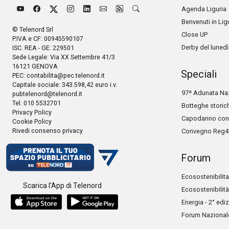
Agenda Liguria
Benvenuti in Lig
© Telenord Srl
Close UP
P.IVA e CF: 00945590107
Derby del lunedì
ISC. REA - GE: 229501
Sede Legale: Via XX Settembre 41/3
16121 GENOVA
Speciali
PEC:
contabilita@pec.telenord.it
Capitale sociale: 343.598,42 euro i.v.
97ª Adunata Naz
pubtelenord@telenord.it
Tel. 010 5532701
Botteghe storic
Privacy Policy
Capodanno con 
Cookie Policy
Rivedi consenso privacy
Convegno Reg4
Forum
Ecosostenibilita
Scarica l'App di Telenord
Ecosostenibilità
Energia - 2° edi
Forum Nazionale 