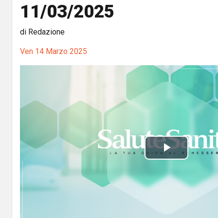
11/03/2025
di Redazione
Ven 14 Marzo 2025
P
l
a