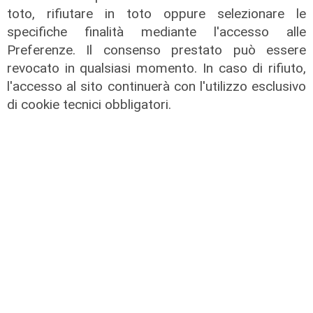
toto, rifiutare in toto oppure selezionare le
specifiche finalità mediante l'accesso alle
Preferenze. Il consenso prestato può essere
revocato in qualsiasi momento. In caso di rifiuto,
l'accesso al sito continuerà con l'utilizzo esclusivo
di cookie tecnici obbligatori.
Dentista solidale
Alef, l'ambulatorio odontoiatrico
per chi non può permettersi cure a
Genova
12/06/2026
di Maurizio Michieli