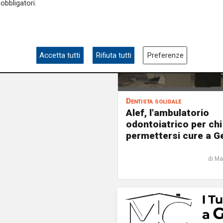
obbligatori.
Accetta tutti
Rifiuta tutti
Preferenze
Dentista solidale
Alef, l'ambulatorio
odontoiatrico per ch
permettersi cure a 
di Ma