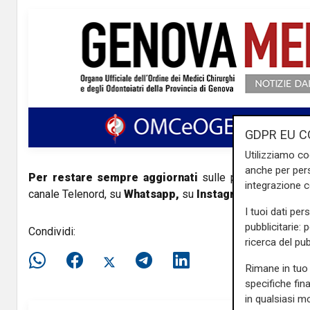
V
i
d
e
o
GDPR EU C
Utilizziamo co
anche per pers
Per restare sempre aggiornati
sulle principali notizi
integrazione 
canale Telenord, su
Whatsapp,
su
Instagram
,
su
Youtub
I tuoi dati per
pubblicitarie: 
Condividi:
ricerca del pub
Rimane in tuo 
specifiche fin
in qualsiasi mo