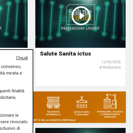
enza
Salute Sanita ictus
Chiudi
12/06/2026
uo consenso,
di Redazione
15/06/2026
ità mirata e
di Redazione
uenti finalità
icitarie,
zionare le
essere revocato
sclusivo di