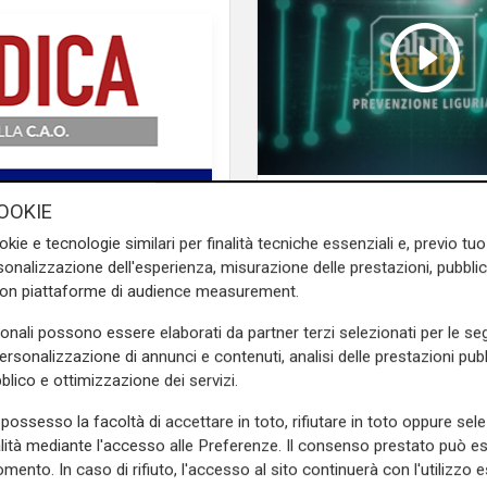
Salute Sanita Emerg
OOKIE
caldo
okie e tecnologie similari per finalità tecniche essenziali e, previo t
onalizzazione dell'esperienza, misurazione delle prestazioni, pubblic
e sulla Liguria seguiteci sul
con piattaforme di audience measurement.
e
e su
Facebook
.
sonali possono essere elaborati da partner terzi selezionati per le seg
personalizzazione di annunci e contenuti, analisi delle prestazioni pubbl
blico e ottimizzazione dei servizi.
possesso la facoltà di accettare in toto, rifiutare in toto oppure sele
alità mediante l'accesso alle Preferenze. Il consenso prestato può 
mento. In caso di rifiuto, l'accesso al sito continuerà con l'utilizzo e