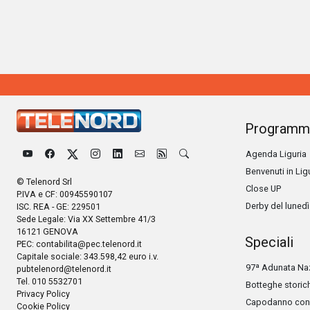
Programm
Agenda Liguria
Benvenuti in Lig
© Telenord Srl
Close UP
P.IVA e CF: 00945590107
Derby del lunedì
ISC. REA - GE: 229501
Sede Legale: Via XX Settembre 41/3
16121 GENOVA
Speciali
PEC:
contabilita@pec.telenord.it
Capitale sociale: 343.598,42 euro i.v.
97ª Adunata Naz
pubtelenord@telenord.it
Tel. 010 5532701
Botteghe storic
Privacy Policy
Capodanno con 
Cookie Policy