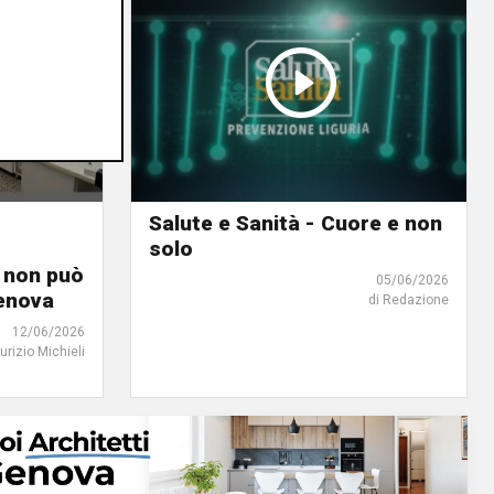
Salute e Sanità - Cuore e non
solo
i non può
05/06/2026
Genova
di Redazione
12/06/2026
urizio Michieli