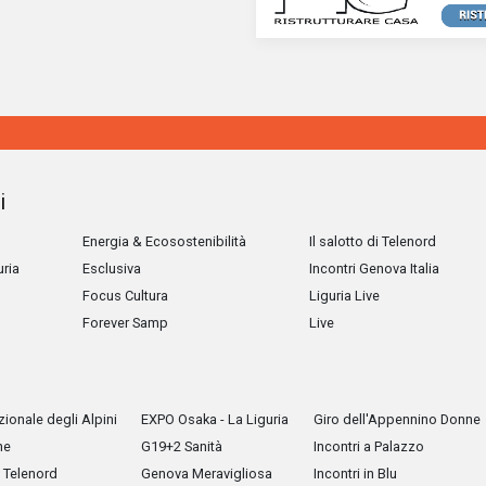
i
Energia & Ecosostenibilità
Il salotto di Telenord
uria
Esclusiva
Incontri Genova Italia
Focus Cultura
Liguria Live
Forever Samp
Live
ionale degli Alpini
EXPO Osaka - La Liguria
Giro dell'Appennino Donne
he
G19+2 Sanità
Incontri a Palazzo
Telenord
Genova Meravigliosa
Incontri in Blu