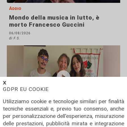
Addio
Mondo della musica in lutto, è
morto Francesco Guccini
06/08/2026
di F.S.
𝗫
GDPR EU COOKIE
Utilizziamo cookie e tecnologie similari per finalità
tecniche essenziali e, previo tuo consenso, anche
La rassegna
per personalizzazione dell'esperienza, misurazione
delle prestazioni, pubblicità mirata e integrazione
Arte Nomade: la Media Valbisagno