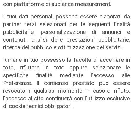
esalta le qualità di giovani artisti
con piattaforme di audience measurement.
04/08/2026
I tuoi dati personali possono essere elaborati da
partner terzi selezionati per le seguenti finalità
pubblicitarie: personalizzazione di annunci e
contenuti, analisi delle prestazioni pubblicitarie,
ricerca del pubblico e ottimizzazione dei servizi.
Rimane in tuo possesso la facoltà di accettare in
toto, rifiutare in toto oppure selezionare le
specifiche finalità mediante l'accesso alle
Preferenze. Il consenso prestato può essere
revocato in qualsiasi momento. In caso di rifiuto,
Al Museo Galata
l'accesso al sito continuerà con l'utilizzo esclusivo
di cookie tecnici obbligatori.
'Camalli 1946-2026: la nostra
storia': prorogata fino al 31 agosto
la mostra sugli 80 anni della CULMV
03/08/2026