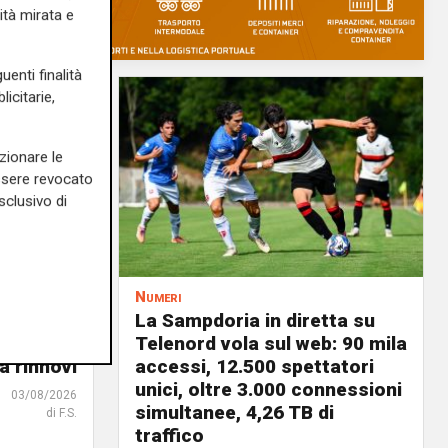
ità mirata e
uenti finalità
icitarie,
zionare le
essere revocato
sclusivo di
Numeri
a
La Sampdoria in diretta su
 vele:
Telenord vola sul web: 90 mila
a rinnovi
accessi, 12.500 spettatori
unici, oltre 3.000 connessioni
03/08/2026
simultanee, 4,26 TB di
di F.S.
traffico