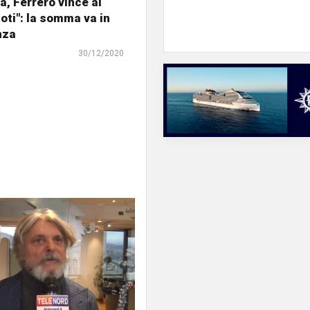
, Ferrero vince ai
noti": la somma va in
nza
30/12/2020