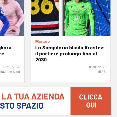
Mercato
liora.
La Sampdoria blinda Krastev:
re
il portiere prolunga fino al
2030
06/08/2026
05/08/2026
edazione Sport
di F.S.