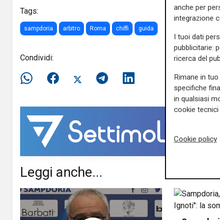
anche per pers
Tags:
integrazione 
sampdoria
arbitro
Roma
chiffi
guida
I tuoi dati per
pubblicitarie: 
Condividi:
ricerca del pub
Rimane in tuo 
specifiche fin
in qualsiasi mo
cookie tecnici 
Cookie policy
Leggi anche...