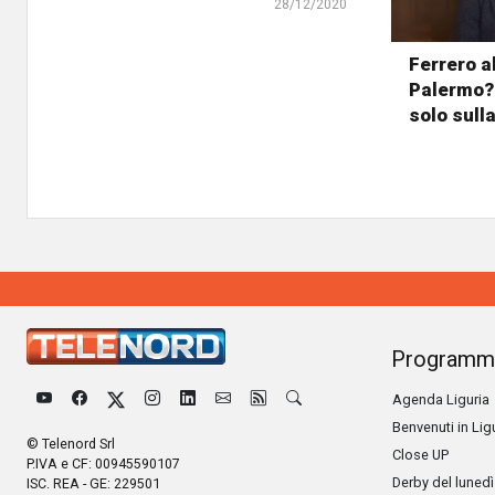
28/12/2020
Ferrero al
Palermo?
solo sull
Programm
Agenda Liguria
Benvenuti in Lig
© Telenord Srl
Close UP
P.IVA e CF: 00945590107
Derby del lunedì
ISC. REA - GE: 229501