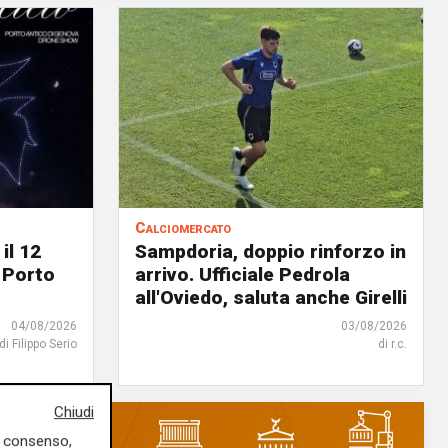
Calciomercato
il 12
Sampdoria, doppio rinforzo in
 Porto
arrivo. Ufficiale Pedrola
all'Oviedo, saluta anche Girelli
04/08/2026
03/08/2026
di Filippo Serio
di r.c.
Chiudi
uo consenso,