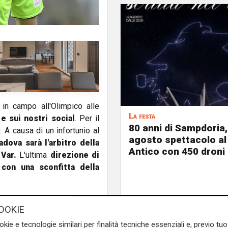
n campo all'Olimpico alle
La festa
e sui nostri social
. Per il
80 anni di Sampdoria, 
. A causa di un infortunio al
agosto spettacolo al
Padova sarà l'arbitro della
Antico con 450 droni
 Var.
L'ultima
direzione di
 con una sconfitta della
e sulla Liguria seguiteci sul
OOKIE
e
e su
Facebook
.
okie e tecnologie similari per finalità tecniche essenziali e, previo t