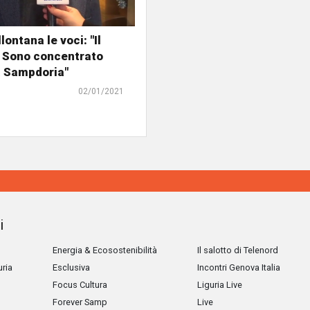
lontana le voci: "Il
 Sono concentrato
a Sampdoria"
02/01/2021
i
Energia & Ecosostenibilità
Il salotto di Telenord
uria
Esclusiva
Incontri Genova Italia
Focus Cultura
Liguria Live
Forever Samp
Live