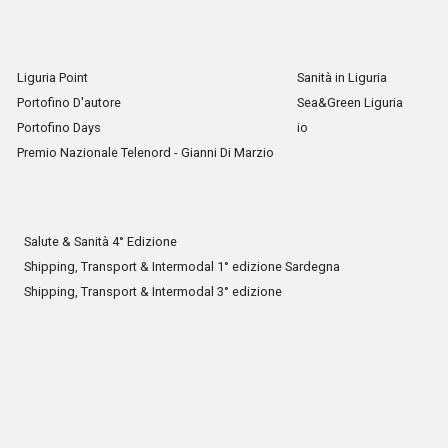
Liguria Point
Sanità in Liguria
Portofino D'autore
Sea&Green Liguria
Portofino Days
io
Premio Nazionale Telenord - Gianni Di Marzio
Salute & Sanità 4° Edizione
Shipping, Transport & Intermodal 1° edizione Sardegna
Shipping, Transport & Intermodal 3° edizione
Shipping, Transport & Intermodal 4° edizione
Developed by
SettimoLink srl