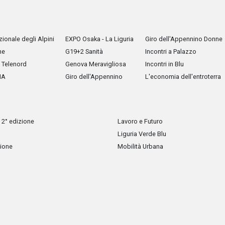
ionale degli Alpini
EXPO Osaka - La Liguria
Giro dell'Appennino Donne
he
G19+2 Sanità
Incontri a Palazzo
Telenord
Genova Meravigliosa
Incontri in Blu
IA
Giro dell'Appennino
L'economia dell'entroterra
 2° edizione
Lavoro e Futuro
Liguria Verde Blu
zione
Mobilità Urbana
sull’Energia - 3° edizione
Salute & Sanità 3° Edizione
Tutti i diritti riservati, vietata la copia anche parziale dei contenuti
Back to top