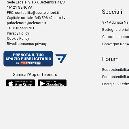
Sede Legale: Via XX Settembre 41/3
16121 GENOVA
Speciali
PEC:
contabilita@pec.telenord.it
Capitale sociale: 343.598,42 euro i.v.
97ª Adunata Naz
pubtelenord@telenord.it
Tel. 010 5532701
Botteghe storic
Privacy Policy
Capodanno con 
Cookie Policy
Rivedi consenso privacy
Convegno Reg4
Forum
Ecosostenibilita
Scarica l'App di Telenord
Ecosostenibilità
Energia - 2° edi
Forum Nazionale 