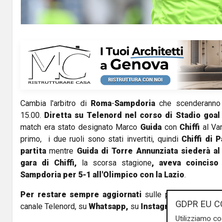
Cambia l'arbitro di
Roma
-
Sampdoria
che scenderanno i
15.00.
Diretta su Telenord nel corso di Stadio goal 
match era stato designato Marco
Guida
con
Chiffi
al Var
primo, i due ruoli sono stati invertiti, quindi
Chiffi di 
partita
mentre
Guida di Torre Annunziata siederà al
gara di Chiffi,
la scorsa stagione
, aveva coinciso
Sampdoria per 5-1 all'Olimpico con la Lazio
.
Per restare sempre aggiornati
sulle principali notizi
GDPR EU C
canale Telenord, su
Whatsapp,
su
Instagram
,
su
Youtub
Utilizziamo co