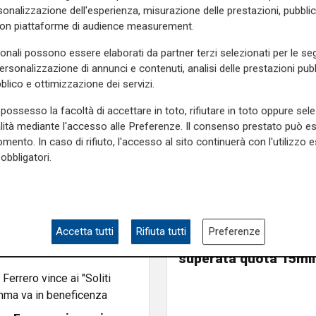
onalizzazione dell'esperienza, misurazione delle prestazioni, pubblic
con piattaforme di audience measurement.
sonali possono essere elaborati da partner terzi selezionati per le seg
personalizzazione di annunci e contenuti, analisi delle prestazioni pubbl
blico e ottimizzazione dei servizi.
possesso la facoltà di accettare in toto, rifiutare in toto oppure sele
alità mediante l'accesso alle Preferenze. Il consenso prestato può 
mento. In caso di rifiuto, l'accesso al sito continuerà con l'utilizzo e
obbligatori.
Mia, Tua, Nostra
Sampdoria, campagn
Accetta tutti
Rifiuta tutti
Preferenze
abbonamenti a gonfie
superata quota 15mil